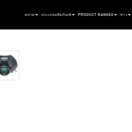
ตลาด
ประเภทผลิตภัณฑ์
PRODUCT RANGES
ข่าว
ARCHITECTURAL
MOVING HEADS
FRAMING
ATOMIC
กรณีศ
ENTERTAINMENT
FOLLOWSPOT
SPOT
COMPANION
สื่อมว
CREATE THE MOMENT
STATIC LIGHTS
WASH
FRESNEL
ELP
ELP E
CREATIVE LIGHTS
BEAM HYBRID
ELLIPSOIDAL
STROBE & BLINDER
ERA
ELP F
ERA 
ARCHITECTURAL
BEAM
PARS
LINEAR
WASH LIGHTING
EXTERIOR
ELP P
ERA P
EXTER
POWER & PROCESSING
DOT
LINEAR LIGHTING
SYSTEM CONTROLLERS
MAC
ERA 
EXTER
MAC 
TOOLS
IMAGE PROJECTION
POWERPORTS
SOFTWARE TOOLS
MACULA
EXTER
MAC 
ผลิตภัณฑ์ที่ยกเลิกการผลิต
CREATIVE DOTS
POWERPORTS LEGACY MOD
SERVICE TOOLS
P3
EXTE
MAC 
P3 S
PDE SYSTEM
VDO
MAC 
P3 P
VDO 