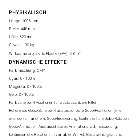
PHYSIKALISCH
Länge:
1006 mm
Breite:
448 mm
Höhe:
620 mm
Gewicht:
90 kg
2
Wirksame projizierte Fläche (EPA):
0,8 m
DYNAMISCHE EFFEKTE
Farbmischung:
CMY
Cyan:
0 - 100%
Magenta:
0 - 100%
Gelb:
0 - 100%
Farbscheibe:
4 Positionen für austauschbare Filter
Rotierende Gobo-Scheibe:
4 austauschbare Gobo-Positionen (eine
erforderlich für offen), Gobo-Indexierung, kontinuierliche Gobo-Rotation
Gobo-Animation:
Austauschbares Animationsrad, Indexierung,
kontinuierliche Rotation mit variabler Winkel, Geschwindigkeit und