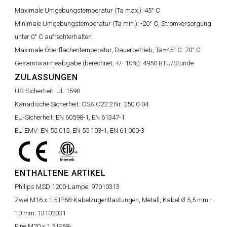
Maximale Umgebungstemperatur (Ta max.):
45° C
Minimale Umgebungstemperatur (Ta min.):
-20° C, Stromversorgung
unter 0° C aufrechterhalten
Maximale Oberflächentemperatur, Dauerbetrieb, Ta=45° C:
70° C
Gesamtwärmeabgabe (berechnet, +/- 10%):
4950 BTU/Stunde
ZULASSUNGEN
US-Sicherheit:
UL 1598
Kanadische Sicherheit:
CSA C22.2 Nr. 250.0-04
EU-Sicherheit:
EN 60598-1, EN 61347-1
EU EMV:
EN 55 015, EN 55 103-1, EN 61 000-3
ENTHALTENE ARTIKEL
Philips MSD 1200-Lampe:
97010313
Zwei M16 x 1,5 IP68-Kabelzugentlastungen, Metall, Kabel Ø 5,5 mm -
10 mm:
13102031
Eine M20 x 1,5 IP68-