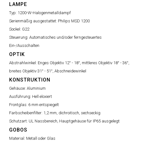
LAMPE
Typ:
1200-W-Halogenmetalldampf
Serienmäßig ausgestattet:
Philips MSD 1200
Sockel:
G22
Steuerung:
Automatisches und/oder ferngesteuertes
Ein-/Ausschalten
OPTIK
Abstrahlwinkel:
Enges Objektiv 12° - 18°, mittleres Objektiv 18° - 36°,
breites Objektiv 31° - 51°, Abschneidewinkel
KONSTRUKTION
Gehäuse:
Aluminium
Ausführung:
Hell eloxiert
Frontglas:
6 mm entspiegelt
Farbscheibenfilter:
1,2 mm, dichroitisch, sechseckig
Schutzart:
UL Nassbereich, Hauptgehäuse für IP65 ausgelegt
GOBOS
Material:
Metall oder Glas