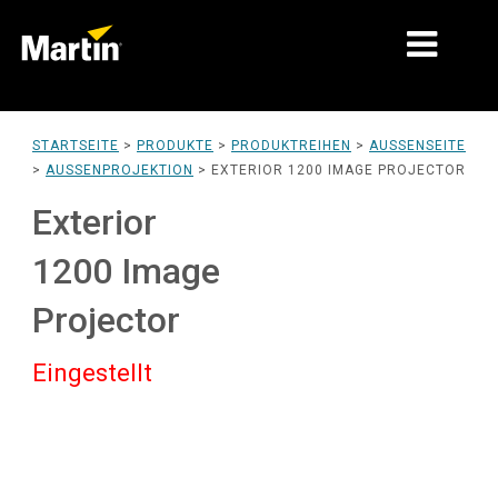
MÄRKTE
STARTSEITE
>
PRODUKTE
>
PRODUKTREIHEN
>
AUSSENSEITE
>
AUSSENPROJEKTION
>
EXTERIOR 1200 IMAGE PROJECTOR
PRODUKTTYPEN
Exterior
PRODUKTREIHEN
1200 Image
NACHRICHTEN
Projector
ÜBER UNS
Eingestellt
LERNEN
SUPPORT