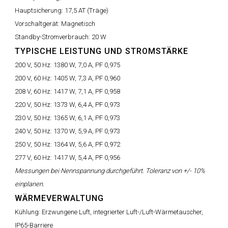
Hauptsicherung:
17,5 AT (Träge)
Vorschaltgerät:
Magnetisch
Standby-Stromverbrauch:
20 W
TYPISCHE LEISTUNG UND STROMSTÄRKE
200 V, 50 Hz:
1380 W, 7,0 A, PF 0,975
200 V, 60 Hz:
1405 W, 7,3 A, PF 0,960
208 V, 60 Hz:
1417 W, 7,1 A, PF 0,958
220 V, 50 Hz:
1373 W, 6,4 A, PF 0,973
230 V, 50 Hz:
1365 W, 6,1 A, PF 0,973
240 V, 50 Hz:
1370 W, 5,9 A, PF 0,973
250 V, 50 Hz:
1364 W, 5,6 A, PF 0,972
277 V, 60 Hz:
1417 W, 5,4 A, PF 0,956
Messungen bei Nennspannung durchgeführt. Toleranz von +/- 10%
einplanen.
WÄRMEVERWALTUNG
Kühlung:
Erzwungene Luft, integrierter Luft-/Luft-Wärmetauscher,
IP65-Barriere