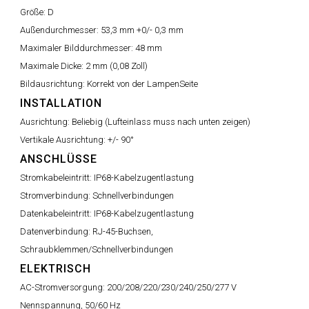
Größe:
D
Außendurchmesser:
53,3 mm +0/- 0,3 mm
Maximaler Bilddurchmesser:
48 mm
Maximale Dicke:
2 mm (0,08 Zoll)
Bildausrichtung:
Korrekt von der LampenSeite
INSTALLATION
Ausrichtung:
Beliebig (Lufteinlass muss nach unten zeigen)
Vertikale Ausrichtung:
+/- 90°
ANSCHLÜSSE
Stromkabeleintritt:
IP68-Kabelzugentlastung
Stromverbindung:
Schnellverbindungen
Datenkabeleintritt:
IP68-Kabelzugentlastung
Datenverbindung:
RJ-45-Buchsen,
Schraubklemmen/Schnellverbindungen
ELEKTRISCH
AC-Stromversorgung:
200/208/220/230/240/250/277 V
Nennspannung, 50/60 Hz