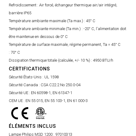
Refroidissement :
Air forcé, échangeur thermique air/air intégré,
barrière IP65
Température ambiante maximale (Ta max.) :
45° C
Température ambiante minimale (Ta min.) :
-20° C, l'alimentation doit
être maintenue en dessous de 0° C
Température de surface maximale, régime permanent, Ta = 45° C
:
70° C
Dissipation thermique totale (calculée, +/- 10 %) :
4950 BTU/h
CERTIFICATIONS
Sécurité États-Unis :
UL 1598
Sécurité Canada :
CSA C22.2 No 250.0-04
Sécurité UE :
EN 60598-1, EN 61347-1
CEM UE :
EN 55 015, EN 55 103-1, EN 61 000-3
ÉLÉMENTS INCLUS
Lampe Philips MSD 1200 :
97010313