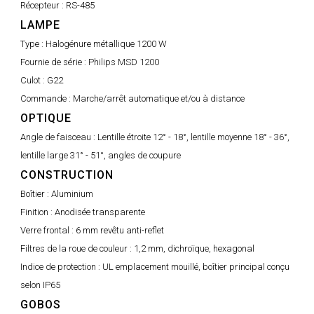
Récepteur :
RS-485
LAMPE
Type :
Halogénure métallique 1200 W
Fournie de série :
Philips MSD 1200
Culot :
G22
Commande :
Marche/arrêt automatique et/ou à distance
OPTIQUE
Angle de faisceau :
Lentille étroite 12° - 18°, lentille moyenne 18° - 36°,
lentille large 31° - 51°, angles de coupure
CONSTRUCTION
Boîtier :
Aluminium
Finition :
Anodisée transparente
Verre frontal :
6 mm revêtu anti-reflet
Filtres de la roue de couleur :
1,2 mm, dichroïque, hexagonal
Indice de protection :
UL emplacement mouillé, boîtier principal conçu
selon IP65
GOBOS