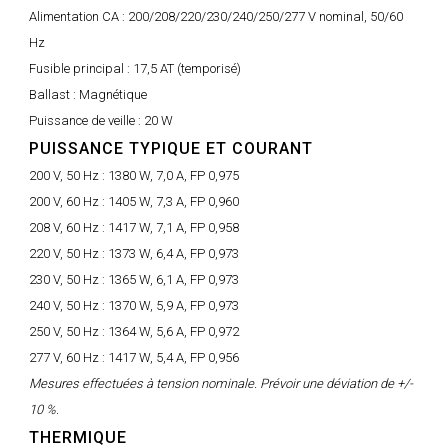
Alimentation CA :
200/208/220/230/240/250/277 V nominal, 50/60
Hz
Fusible principal :
17,5 AT (temporisé)
Ballast :
Magnétique
Puissance de veille :
20 W
PUISSANCE TYPIQUE ET COURANT
200 V, 50 Hz :
1380 W, 7,0 A, FP 0,975
200 V, 60 Hz :
1405 W, 7,3 A, FP 0,960
208 V, 60 Hz :
1417 W, 7,1 A, FP 0,958
220 V, 50 Hz :
1373 W, 6,4 A, FP 0,973
230 V, 50 Hz :
1365 W, 6,1 A, FP 0,973
240 V, 50 Hz :
1370 W, 5,9 A, FP 0,973
250 V, 50 Hz :
1364 W, 5,6 A, FP 0,972
277 V, 60 Hz :
1417 W, 5,4 A, FP 0,956
Mesures effectuées à tension nominale. Prévoir une déviation de +/-
10 %.
THERMIQUE