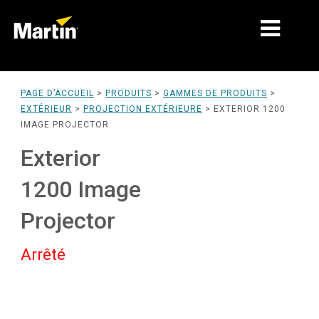
MARCHÉS
PAGE D’ACCUEIL
>
PRODUITS
>
GAMMES DE PRODUITS
>
EXTÉRIEUR
>
PROJECTION EXTÉRIEURE
>
EXTERIOR 1200
TYPES DE PRODUIT
IMAGE PROJECTOR
PRODUCT RANGES
Exterior
NEWS
1200 Image
À PROPOS DE NOUS
Projector
APPRENTISSAGE
Arrêté
SUPPORT