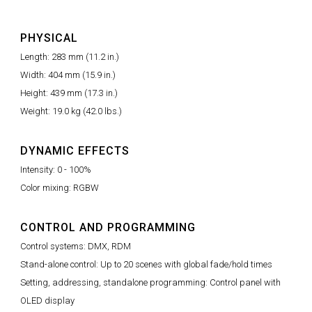
PHYSICAL
Length: 283 mm (11.2 in.)
Width: 404 mm (15.9 in.)
Height: 439 mm (17.3 in.)
Weight: 19.0 kg (42.0 lbs.)
DYNAMIC EFFECTS
Intensity: 0 - 100%
Color mixing: RGBW
CONTROL AND PROGRAMMING
Control systems: DMX, RDM
Stand-alone control: Up to 20 scenes with global fade/hold times
Setting, addressing, standalone programming: Control panel with
OLED display