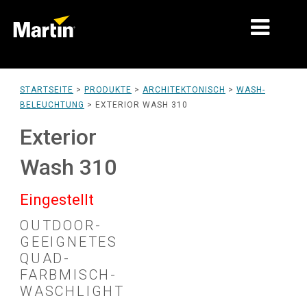
MÄRKTE
STARTSEITE
>
PRODUKTE
>
ARCHITEKTONISCH
>
WASH-
BELEUCHTUNG
>
EXTERIOR WASH 310
PRODUKTTYPEN
Exterior
PRODUKTREIHEN
Wash 310
NACHRICHTEN
Eingestellt
ÜBER UNS
OUTDOOR-
LERNEN
GEEIGNETES
QUAD-
SUPPORT
FARBMISCH-
WASCHLIGHT