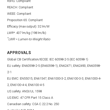
RoHS: Compliant
REACH: Compliant
WEEE: Compliant
Proposition 65: Compliant
Efficacy (max output): 32 lm/W
LWR*: 437 lm/kg (198 lm/lb)
*
LWR = Lumen-to-Weight Ratio
APPROVALS
Global CB Certification/IECEE: IEC 60598-2-5 (IEC 60598-1)
EU safety: EN60598-2-5 (EN60598-1), EN62471, EN62493, EN60598-
2-1
EU EMC: EN55015, EN61547, EN61000-3-2, EN6100-3-3, EN61000-4-
2, EN6100-4-4, EN6100-4-5
US safety: ANSI/UL 1598
US EMC: 47 CFR Part 15 Class A
Canadian safety: CSA C.22.2 No. 250