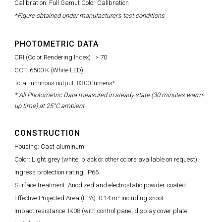
Calibration: Full Gamut Color Calibration
*Figure obtained under manufacturer's test conditions
PHOTOMETRIC DATA
CRI (Color Rendering Index) : > 70
CCT: 6500 K (White LED)
Total luminous output: 8300 lumens*
* All Photometric Data measured in steady state (30 minutes warm-
up time) at 25°C ambient.
CONSTRUCTION
Housing: Cast aluminum
Color: Light grey (white, black or other colors available on request)
Ingress protection rating: IP66
Surface treatment: Anodized and electrostatic powder-coated
Effective Projected Area (EPA): 0.14 m² including snoot
Impact resistance: IK08 (with control panel display cover plate