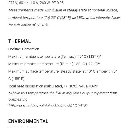
277 V, 60 Hz: 1.0 A, 260 W, PF 0.95
Measurements made with fixture in steady state at nominal voltage,
ambient temperature (Ta) 20° C (68° F), all LEDs at full intensity. Allow
for a deviation of +/- 10%.
THERMAL
Cooling: Convection
Maximum ambient temperature (Ta max.): 45° C (113° F)*
Minimum ambient temperature (Ta min.): -30° C (-22° F)**
Maximum surface temperature, steady state, at 40° C ambient: 70°
C (158° F)
Total heat dissipation (calculated, +/- 10%): 945 BTU/hr
*Above this temperature, the fixture regulates output to protect from
overheating
**Power must be maintained below -20° C (-4° F)
ENVIRONMENTAL