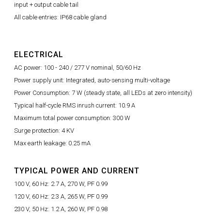
input + output cable tail
All cable entries: IP68 cable gland
ELECTRICAL
AC power: 100 - 240 / 277 V nominal, 50/60 Hz
Power supply unit: Integrated, auto-sensing multi-voltage
Power Consumption: 7 W (steady state, all LEDs at zero intensity)
Typical half-cycle RMS inrush current: 10.9 A
Maximum total power consumption: 300 W
Surge protection: 4 KV
Max earth leakage: 0.25 mA
TYPICAL POWER AND CURRENT
100 V, 60 Hz: 2.7 A, 270 W, PF 0.99
120 V, 60 Hz: 2.3 A, 265 W, PF 0.99
230 V, 50 Hz: 1.2 A, 260 W, PF 0.98