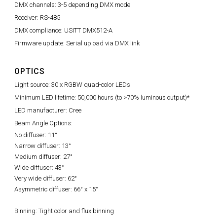
DMX channels: 3-5 depending DMX mode
Receiver: RS-485
DMX compliance: USITT DMX512-A
Firmware update: Serial upload via DMX link
OPTICS
Light source: 30 x RGBW quad-color LEDs
Minimum LED lifetime: 50,000 hours (to >70% luminous output)*
LED manufacturer: Cree
Beam Angle Options:
No diffuser: 11°
Narrow diffuser: 13°
Medium diffuser: 27°
Wide diffuser: 43°
Very wide diffuser: 62°
Asymmetric diffuser: 66° x 15°
Binning: Tight color and flux binning