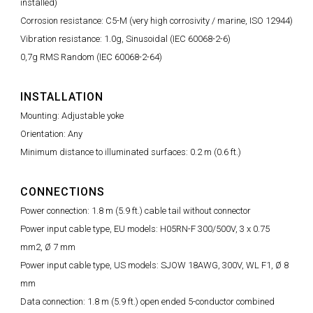
installed)
Corrosion resistance: C5-M (very high corrosivity / marine, ISO 12944)
Vibration resistance: 1.0g, Sinusoidal (IEC 60068-2-6)
0,7g RMS Random (IEC 60068-2-64)
INSTALLATION
Mounting: Adjustable yoke
Orientation: Any
Minimum distance to illuminated surfaces: 0.2 m (0.6 ft.)
CONNECTIONS
Power connection: 1.8 m (5.9 ft.) cable tail without connector
Power input cable type, EU models: H05RN-F 300/500V, 3 x 0.75
mm2, Ø 7 mm
Power input cable type, US models: SJOW 18AWG, 300V, WL F1, Ø 8
mm
Data connection: 1.8 m (5.9 ft.) open ended 5-conductor combined