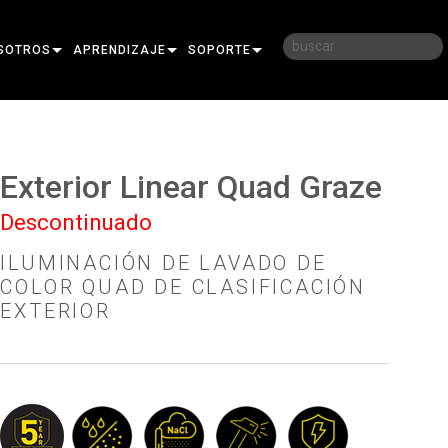
SOTROS
APRENDIZAJE
SOPORTE
RIA
CAPACITACIÓN
CONTÁCTENOS
D
SESIONES DE APRENDIZAJE
CENTRO DE AYUDA 24/7
Exterior Linear Quad Graze
AR
PORTAL PARA CONSULTORES
Descontinuado
SOFTWARE
ILUMINACIÓN DE LAVADO DE
FIRMWARE
COLOR QUAD DE CLASIFICACIÓN
EXTERIOR
DESCARGAS
GARANTÍA
REGISTRO DEL PRODUCTO
SERVICIO