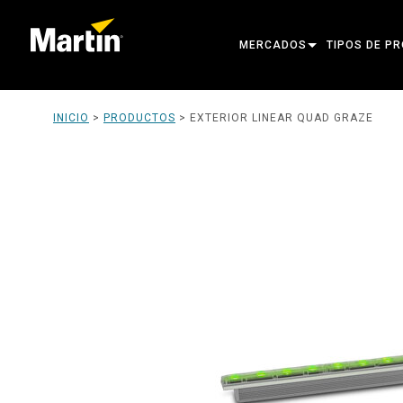
MERCADOS
TIPOS DE P
ARCHITECTURAL
CABEZAS MÓ
INICIO
>
PRODUCTOS
>
EXTERIOR LINEAR QUAD GRAZE
ENTERTAINMENT
FOCO DE SE
CREATE THE MOMENT
LUCES ESTÁT
LUCES CREA
ARQUITECTÓ
POTENCIA Y
HERRAMIENT
PRODUCTOS 