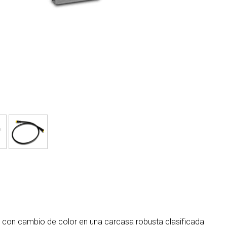
MAC VIPER
P3 POWERPORT LEGACY MO
VDO DOTRON
MAC VIPER LEGACY MODELS
VDO FATRON
VDO SCEPTRON
D con cambio de color en una carcasa robusta clasificada