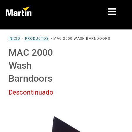
MERCADOS
INICIO
>
PRODUCTOS
>
MAC 2000 WASH BARNDOORS
TIPOS DE PRODUCTO
MAC 2000
RANGOS DE PRODUCTOS
Wash
NOTICIAS
Barndoors
ACERCA DE NOSOTROS
Descontinuado
APRENDIZAJE
SOPORTE