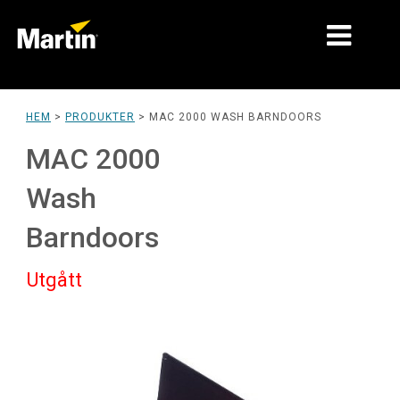
MARKNADER
HEM
>
PRODUKTER
>
MAC 2000 WASH BARNDOORS
PRODUKTTYPER
MAC 2000
PRODUKTSERIER
Wash
NYHETER
Barndoors
OM OSS
Utgått
LÄRANDE
SUPPORT