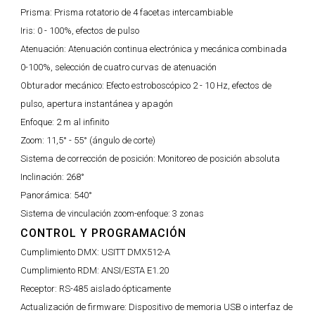
Prisma:
Prisma rotatorio de 4 facetas intercambiable
Iris:
0 - 100%, efectos de pulso
Atenuación:
Atenuación continua electrónica y mecánica combinada
0-100%, selección de cuatro curvas de atenuación
Obturador mecánico:
Efecto estroboscópico 2 - 10 Hz, efectos de
pulso, apertura instantánea y apagón
Enfoque:
2 m al infinito
Zoom:
11,5° - 55° (ángulo de corte)
Sistema de corrección de posición:
Monitoreo de posición absoluta
Inclinación:
268°
Panorámica:
540°
Sistema de vinculación zoom-enfoque:
3 zonas
CONTROL Y PROGRAMACIÓN
Cumplimiento DMX:
USITT DMX512-A
Cumplimiento RDM:
ANSI/ESTA E1.20
Receptor:
RS-485 aislado ópticamente
Actualización de firmware:
Dispositivo de memoria USB o interfaz de