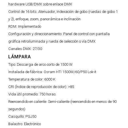
hardware USB/DMX sobre enlace DMX
Control de 16 bits:
Atenuador, indexación de gobo (ruedas de gobo 1
y 2), enfoque, zoom, panorámica e inclinación
RDM:
Implementado
Configuración y direccionamiento:
Panel de control con pantalla
gráfica retroiluminada y rueda de selección o vía DMX
Canales DMX:
27/30
LÁMPARA
Tipo:
Descarga de arco corto de 1500 W
Instalada de fábrica:
Osram HTI 1500W/60/P50 Lok-it
Temperatura de color:
6000 K
CRI (Índice de reproducción de color):
>85
Vida útil promedio:
750 horas
Reencendido en caliente:
Semi-caliente (reencendido en menos de 90
segundos)
Casquillo:
PGJ50
Balastro:
Electrónico