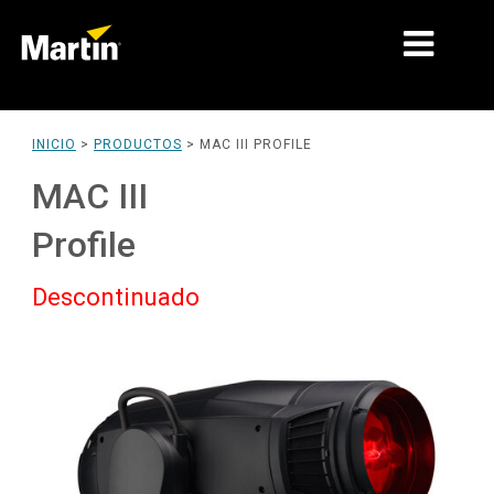
MERCADOS
INICIO
>
PRODUCTOS
>
MAC III PROFILE
TIPOS DE PRODUCTO
MAC III
RANGOS DE PRODUCTOS
Profile
NOTICIAS
Descontinuado
ACERCA DE NOSOTROS
APRENDIZAJE
SOPORTE