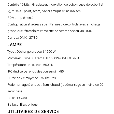
Contrôle 16 bits :
Gradateur, indexation de gobo (roues de gobo 1 et
2), mise au point, zoom, panoramique et inclinaison
RDM :
Implémenté
Configuration et adressage :
Panneau de contrôle avec affichage
graphique rétroéclairé et molette de commande ou via DMX
Canaux DMX :
27/30
LAMPE
Type :
Décharge arc court 1500 W
Montée en usine :
Osram HTI 1500W/60/P50 Lok-it
Température de couleur :
6000 K
IRC (Indice de rendu des couleurs) :
>85
Durée de vie moyenne :
750 heures
Redémarrage à chaud :
Semi-chaud (redémarrage en moins de 90
secondes)
Culot :
PGJ50
Ballast :
Électronique
UTILITAIRES DE SERVICE