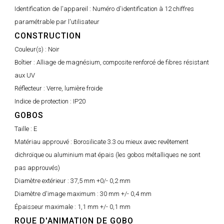
Identification de l'appareil :
Numéro d'identification à 12 chiffres
paramétrable par l'utilisateur
CONSTRUCTION
Couleur(s) :
Noir
Boîtier :
Alliage de magnésium, composite renforcé de fibres résistant
aux UV
Réflecteur :
Verre, lumière froide
Indice de protection :
IP20
GOBOS
Taille :
E
Matériau approuvé :
Borosilicate 3.3 ou mieux avec revêtement
dichroïque ou aluminium mat épais (les gobos métalliques ne sont
pas approuvés)
Diamètre extérieur :
37,5 mm +0/- 0,2 mm
Diamètre d'image maximum :
30 mm +/- 0,4 mm
Épaisseur maximale :
1,1 mm +/- 0,1 mm
ROUE D'ANIMATION DE GOBO