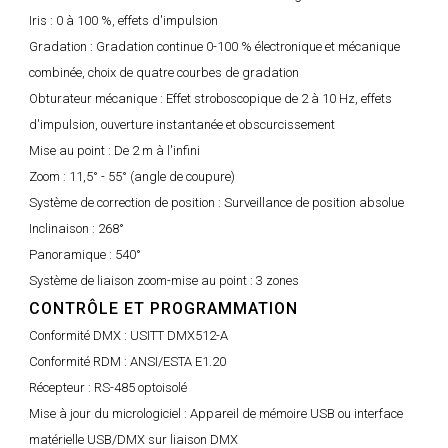
Iris :
0 à 100 %, effets d'impulsion
Gradation :
Gradation continue 0-100 % électronique et mécanique
combinée, choix de quatre courbes de gradation
Obturateur mécanique :
Effet stroboscopique de 2 à 10 Hz, effets
d'impulsion, ouverture instantanée et obscurcissement
Mise au point :
De 2 m à l'infini
Zoom :
11,5° - 55° (angle de coupure)
Système de correction de position :
Surveillance de position absolue
Inclinaison :
268°
Panoramique :
540°
Système de liaison zoom-mise au point :
3 zones
CONTRÔLE ET PROGRAMMATION
Conformité DMX :
USITT DMX512-A
Conformité RDM :
ANSI/ESTA E1.20
Récepteur :
RS-485 optoisolé
Mise à jour du micrologiciel :
Appareil de mémoire USB ou interface
matérielle USB/DMX sur liaison DMX