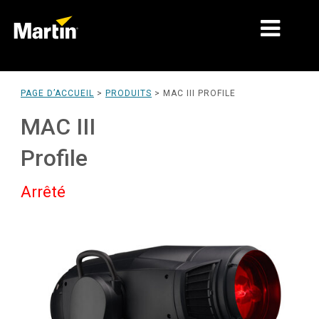
MARCHÉS
PAGE D’ACCUEIL
>
PRODUITS
>
MAC III PROFILE
TYPES DE PRODUIT
MAC III
PRODUCT RANGES
Profile
NEWS
Arrêté
À PROPOS DE NOUS
APPRENTISSAGE
SUPPORT