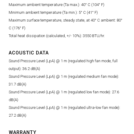
Maximum ambient temperature (Ta max.): 40° C (104° F)
Minimum ambient temperature (Ta min.): 5° C (41° F)
Maximum surface temperature, steady state, at 40° C ambient: 80°
C (176° F)
Total heat dissipation (calculated, +/- 10%): 3550 BTU/hr.
ACOUSTIC DATA
Sound Pressure Level (LpA) @ 1 m (regulated high fan mode, full
output): 36.2 dB(A)
Sound Pressure Level (LpA) @ 1 m (regulated medium fan mode):
31.7 dB(A)
Sound Pressure Level (LpA) @ 1 m (regulated low fan mode): 27.6
dB(A)
Sound Pressure Level (LpA) @ 1 m (regulated ultra-low fan mode):
27.2 dB(A)
WARRANTY