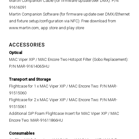
Martin Companion Cable (for firmware update over DMX): P/N
91616091
Martin Companion Software (for firmware update over DMX/Ethernet
and fixture setup/configuration via NFC): Free download from
www.martin.com, app store and play store
ACCESSORIES
Optical
MAC Viper XIP / MAC Encore Two Hotspot Filter (Gobo Replacement):
P/N MAR-91614065HU
Transport and Storage
Flightcase for 1 x MAC Viper XIP / MAC Encore Two: P/N MAR-
91515060
Flightcase for 2 x MAC Viper XIP / MAC Encore Two: P/N MAR-
91515061
Additional SiP Foam Flightcase Insert for MAC Viper XIP / MAC
Encore Two: MAR-91611866HU
Consumables