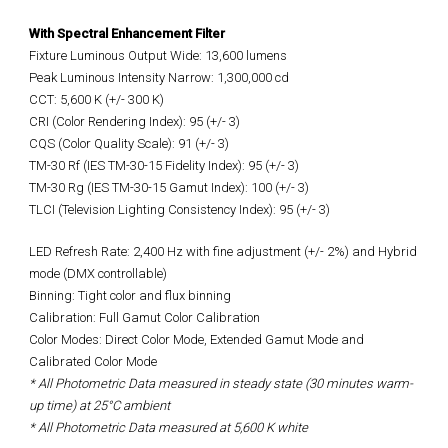
With Spectral Enhancement Filter
Fixture Luminous Output Wide: 13,600 lumens
Peak Luminous Intensity Narrow: 1,300,000 cd
CCT: 5,600 K (+/- 300 K)
CRI (Color Rendering Index): 95 (+/- 3)
CQS (Color Quality Scale): 91 (+/- 3)
TM-30 Rf (IES TM-30-15 Fidelity Index): 95 (+/- 3)
TM-30 Rg (IES TM-30-15 Gamut Index): 100 (+/- 3)
TLCI (Television Lighting Consistency Index): 95 (+/- 3)
LED Refresh Rate:
2,400 Hz with fine adjustment (+/- 2%)
and Hybrid
mode (DMX controllable)
Binning: Tight color and flux binning
Calibration: Full Gamut Color Calibration
Color Modes: Direct Color Mode, Extended Gamut Mode and
Calibrated Color Mode
* All Photometric Data measured in steady state (30 minutes warm-
up time) at 25°C ambient
* All Photometric Data measured at 5,600 K white