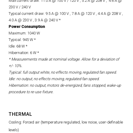
Max current draw: 11.0 A @ 100 V / 120 V , 5.2 A @ 208 V ,
4.6 A @
230 V / 240 V
Typical current draw: 9.5 A @ 100 V , 7.8 A @ 120 V , 4.4 A @ 208 V ,
4.0 A @ 230 V , 3.9 A @ 240 V *
Power Consumption
Maximum: 1040 W
Typical: 945 W *
Idle: 68 W *
Hibernation: 6 W *
* Measurements made at nominal voltage. Allow for a deviation of
+/- 10%.
Typical: full output white, no effects moving, regulated fan speed.
Idle: no output, no effects moving, regulated fan speed.
Hibernation: no output, motors de-energized, fans stopped, wake-up
procedure to re-use fixture.
THERMAL
Cooling: Forced air (temperature regulated, low noise, user-definable
levels)