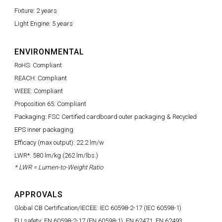
Fixture: 2 years
Light Engine: 5 years
ENVIRONMENTAL
RoHS: Compliant
REACH: Compliant
WEEE: Compliant
Proposition 65: Compliant
Packaging: FSC Certified cardboard outer packaging & Recycled
EPS inner packaging
Efficacy (max output): 22.2 lm/w
LWR*: 580 lm/kg (262 lm/lbs.)
* LWR = Lumen-to-Weight Ratio
APPROVALS
Global CB Certification/IECEE: IEC 60598-2-17 (IEC 60598-1)
EU safety: EN 60598-2-17 (EN 60598-1), EN 62471, EN 62493