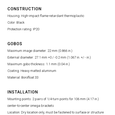
CONSTRUCTION
Housing: High-impact flame-retardant thermoplastic
Color: Black
Protection rating: IP20
GOBOS
Maximum image diameter: 22 mm (0.866 in.)
External diameter: 27.1 mm +0 / -0.2 mm (1.067 in. +/ - in.)
Maximum gobo thickness: 1.1 mm (0.04 in.)
Coating: Heavy matted aluminum
Material: Borofloat 33
INSTALLATION
Mounting points: 2 pairs of 1/4-turn points for 106 mm (4.17 in.)
center-to-center omega brackets
Location: Dry location only, must be fastened to surface or structure