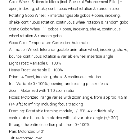
Color Wheel: 5 dichroic filters (incl. Spectral Enhancement Filter) +
open, indexing, shake, continuous wheel rotation & random color
Rotating Gobo Wheel: 7 interchangeable gobos + open, indexing,
shake, continuous rotation, continuous wheel rotation & random gobo
Static Gobo Wheel: 11 gobos + open, indexing, shake, continuous
wheel rotation & random gobo
Gobo Color Temperature Correction: Automatic
Animation Wheel: Interchangeable animation wheel, indexing, shake,
bounce, continuous rotation & variable wheel insertion angle
Light Frost: Variable 0 - 100%
Heavy Frost: Variable 0 - 100%
Prism: 4 Facet, indexing, shake & continuous rotation
Iris: Variable 0 - 100%, opening and closing pulse effects
Zoom: Motorized with 1:10 zoom ratio
Focus: Motorized, range varies with zoom angle, from approx. 4.5 m
(14.8 ft.) to infinity, including focus tracking
Framing: Rotatable framing module, +/- 83°, 4 x individually
controllable full curtain blades with full variable angle (+/- 30°)
through the entire insertion path from 0 - 100%
Pan: Motorized 540°
Tilt: Motorized 268°