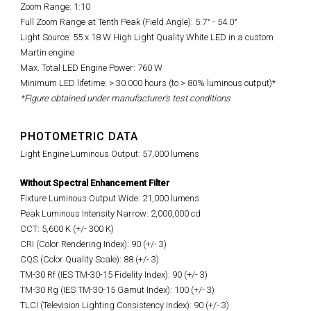
Zoom Range: 1:10
Full Zoom Range at Tenth Peak (Field Angle): 5.7° - 54.0°
Light Source: 55 x 18 W High Light Quality White LED in a custom
Martin engine
Max. Total LED Engine Power: 760 W
Minimum LED lifetime: > 30.000 hours (to > 80% luminous output)*
*Figure obtained under manufacturer's test conditions
PHOTOMETRIC DATA
Light Engine Luminous Output: 57,000 lumens
Without Spectral Enhancement Filter
Fixture Luminous Output Wide: 21,000 lumens
Peak Luminous Intensity Narrow: 2,000,000 cd
CCT: 5,600 K (+/- 300 K)
CRI (Color Rendering Index): 90 (+/- 3)
CQS (Color Quality Scale): 88 (+/- 3)
TM-30 Rf (IES TM-30-15 Fidelity Index): 90 (+/- 3)
TM-30 Rg (IES TM-30-15 Gamut Index): 100 (+/- 3)
TLCI (Television Lighting Consistency Index): 90 (+/- 3)