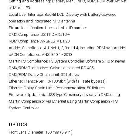
Setting and Addressing: Display Menu, NFC, RDM, RDM over Art-Net
or Martin P3
Local User Interface: Backlit LCD Display with battery-powered
operation and integrated NFC antenna
Fixture identification: User-settable ID number
DMX Compliance: USITT DMX512-A
RDM Compliance: ANSI/ESTA E1.20
Art-Net Compliance: Art-Net 1, 2, 3 and 4; including RDM over Art-Net
sACN Compliance: ANSI E1.31 - 2018
Martin P3 Compliance: P3 System Controller Software 5.1.0 or newer
DMX/RDM Transceiver: Galvanic-isolated RS-485
DMX/RDM Daisy-Chain Limit: 32 fixtures
Ethernet Transceiver: 10/100Mbit (with fail-safe bypass)
Ethernet Daisy-Chain Limit Recommendation: 50 fixtures
Firmware Update: via USB type C memory device, via DMX using
Martin Companion or via Ethernet using Martin Companion / P3
System Controller
OPTICS
Front Lens Diameter: 150 mm (5.9 in.)