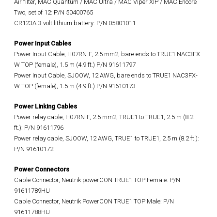
Air filter, MAC Quantum / MAC Ultra / MAC Viper XIP / MAC Encore
Two, set of 12: P/N 50400765
CR123A 3-volt lithium battery: P/N 05801011
Power Input Cables
Power Input Cable, H07RN-F, 2.5 mm2, bare ends to TRUE1 NAC3FX-
W TOP (female), 1.5 m (4.9 ft.) P/N 91611797
Power Input Cable, SJOOW, 12 AWG, bare ends to TRUE1 NAC3FX-
W TOP (female), 1.5 m (4.9 ft.) P/N 91610173
Power Linking Cables
Power relay cable, H07RN-F, 2.5 mm2, TRUE1 to TRUE1, 2.5 m (8.2
ft.): P/N 91611796
Power relay cable, SJOOW, 12 AWG, TRUE1 to TRUE1, 2.5 m (8.2 ft.):
P/N 91610172
Power Connectors
Cable Connector, Neutrik powerCON TRUE1 TOP Female: P/N
91611789HU
Cable Connector, Neutrik PowerCON TRUE1 TOP Male: P/N
91611788HU