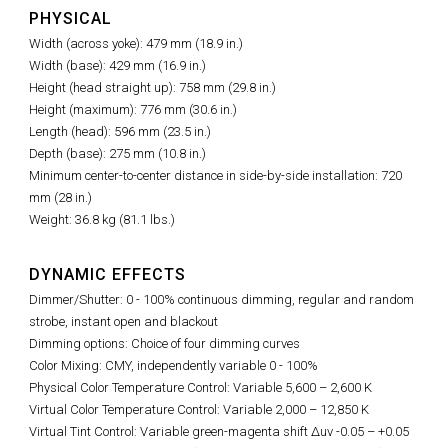
PHYSICAL
Width (across yoke): 479 mm (18.9 in.)
Width (base): 429 mm (16.9 in.)
Height (head straight up): 758 mm (29.8 in.)
Height (maximum): 776 mm (30.6 in.)
Length (head): 596 mm (23.5 in.)
Depth (base): 275 mm (10.8 in.)
Minimum center-to-center distance in side-by-side installation: 720
mm (28 in.)
Weight: 36.8 kg (81.1 lbs.)
DYNAMIC EFFECTS
Dimmer/Shutter: 0 - 100% continuous dimming, regular and random
strobe, instant open and blackout
Dimming options: Choice of four dimming curves
Color Mixing: CMY, independently variable 0 - 100%
Physical Color Temperature Control: Variable 5,600
–
2,600 K
Virtual Color Temperature Control: Variable 2,000 – 12,850 K
Virtual Tint Control:
Variable green-magenta shift Δuv -0.05 – +0.05