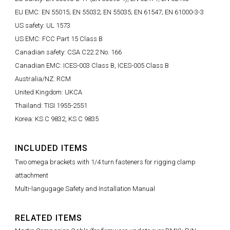
EU EMC: EN 55015; EN 55032; EN 55035; EN 61547; EN 61000-3-3
US safety: UL 1573
US EMC: FCC Part 15 Class B
Canadian safety: CSA C22.2 No. 166
Canadian EMC: ICES-003 Class B, ICES-005 Class B
Australia/NZ: RCM
United Kingdom: UKCA
Thailand: TISI 1955-2551
Korea: KS C 9832, KS C 9835
INCLUDED ITEMS
Two omega brackets with 1/4 turn fasteners for rigging clamp
attachment
Multi-langugage Safety and Installation Manual
RELATED ITEMS