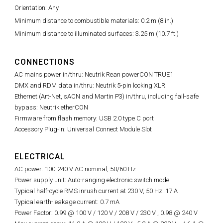
Orientation: Any
Minimum distance to combustible materials: 0.2 m (8 in.)
Minimum distance to illuminated surfaces: 3.25 m (10.7 ft.)
CONNECTIONS
AC mains power in/thru: Neutrik Rean powerCON TRUE1
DMX and RDM data in/thru: Neutrik 5-pin locking XLR
Ethernet (Art-Net, sACN and Martin P3) in/thru, including fail-safe
bypass: Neutrik etherCON
Firmware from flash memory: USB 2.0 type C port
Accessory Plug-In: Universal Connect Module Slot
ELECTRICAL
AC power: 100-240 V AC nominal, 50/60 Hz
Power supply unit: Auto-ranging electronic switch mode
Typical half-cycle RMS inrush current at 230 V, 50 Hz: 17 A
Typical earth-leakage current: 0.7 mA
Power Factor: 0.99 @ 100 V / 120 V / 208 V / 230 V ,
0.98 @
240 V