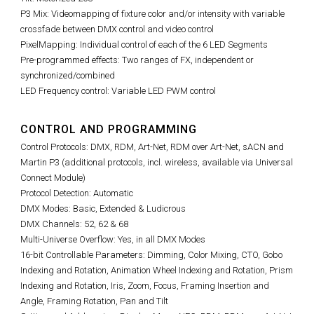
P3 Mix: Videomapping of fixture color and/or intensity with variable
crossfade between DMX control and video control
PixelMapping: Individual control of each of the 6 LED Segments
Pre-programmed effects: Two ranges of FX, independent or
synchronized/combined
LED Frequency control: Variable LED PWM control
CONTROL AND PROGRAMMING
Control Protocols: DMX, RDM, Art-Net, RDM over Art-Net, sACN and
Martin P3 (additional protocols, incl. wireless, available via Universal
Connect Module)
Protocol Detection: Automatic
DMX Modes: Basic, Extended & Ludicrous
DMX Channels: 52, 62 & 68
Multi-Universe Overflow: Yes, in all DMX Modes
16-bit Controllable Parameters: Dimming, Color Mixing, CTO, Gobo
Indexing and Rotation, Animation Wheel Indexing and Rotation, Prism
Indexing and Rotation, Iris, Zoom, Focus, Framing Insertion and
Angle, Framing Rotation, Pan and Tilt