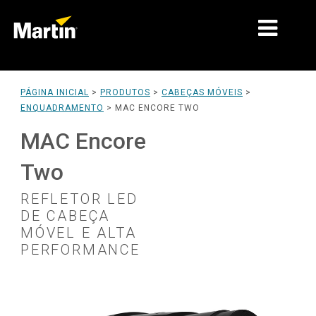
MERCADOS
PÁGINA INICIAL
>
PRODUTOS
>
CABEÇAS MÓVEIS
>
ENQUADRAMENTO
>
MAC ENCORE TWO
TIPOS DE PRODUTO
MAC Encore
GAMAS DE PRODUTOS
Two
NOTÍCIAS
REFLETOR LED
SOBRE NÓS
DE CABEÇA
MÓVEL E ALTA
APRENDIZAGEM
PERFORMANCE
ASSISTÊNCIA