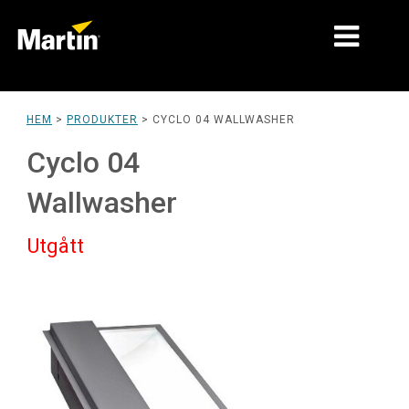
MARKNADER
HEM
>
PRODUKTER
>
CYCLO 04 WALLWASHER
PRODUKTTYPER
Cyclo 04
PRODUKTSERIER
Wallwasher
NYHETER
Utgått
OM OSS
LÄRANDE
SUPPORT