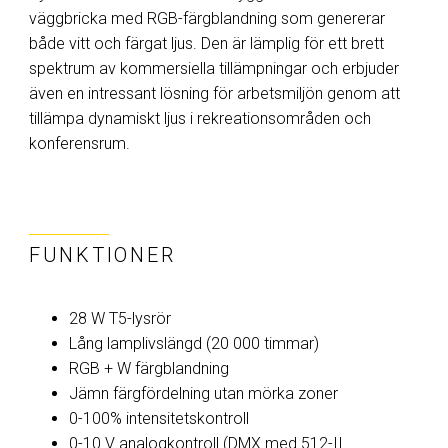
väggbricka med RGB-färgblandning som genererar
både vitt och färgat ljus. Den är lämplig för ett brett
spektrum av kommersiella tillämpningar och erbjuder
även en intressant lösning för arbetsmiljön genom att
tillämpa dynamiskt ljus i rekreationsområden och
konferensrum.
FUNKTIONER
28 W T5-lysrör
Lång lamplivslängd (20 000 timmar)
RGB + W färgblandning
Jämn färgfördelning utan mörka zoner
0-100% intensitetskontroll
0-10 V analogkontroll (DMX med 512-II