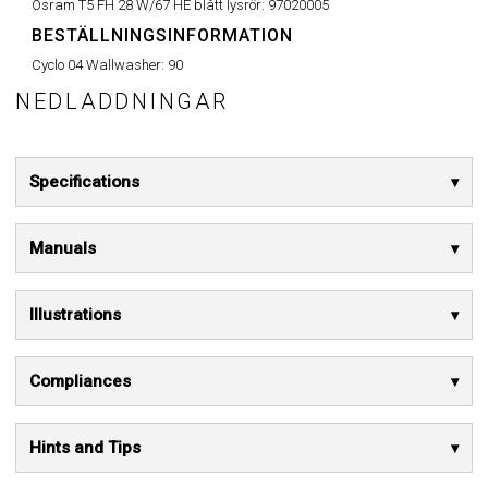
Osram T5 FH 28 W/67 HE blått lysrör:
97020005
BESTÄLLNINGSINFORMATION
Cyclo 04 Wallwasher:
90
NEDLADDNINGAR
Specifications
Manuals
Illustrations
Compliances
Hints and Tips