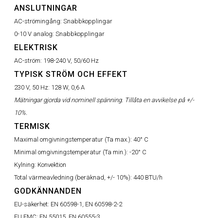
ANSLUTNINGAR
AC-strömingång:
Snabbkopplingar
0-10 V analog:
Snabbkopplingar
ELEKTRISK
AC-ström:
198-240 V, 50/60 Hz
TYPISK STRÖM OCH EFFEKT
230 V, 50 Hz:
128 W, 0,6 A
Mätningar gjorda vid nominell spänning. Tillåta en avvikelse på +/-
10%.
TERMISK
Maximal omgivningstemperatur (Ta max.):
40° C
Minimal omgivningstemperatur (Ta min.):
-20° C
Kylning:
Konvektion
Total värmeavledning (beräknad, +/- 10%):
440 BTU/h
GODKÄNNANDEN
EU-säkerhet:
EN 60598-1, EN 60598-2-2
EU EMC:
EN 55015, EN 60555-3