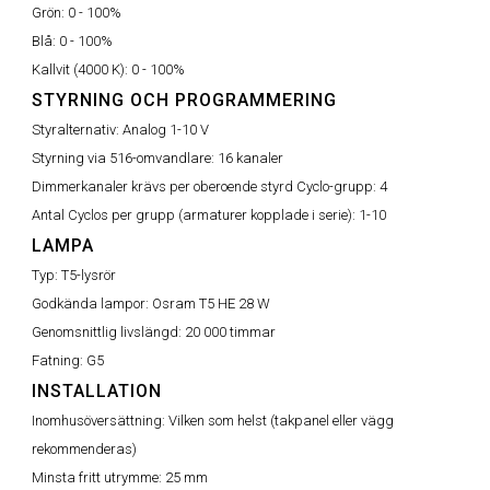
Grön:
0 - 100%
Blå:
0 - 100%
Kallvit (4000 K):
0 - 100%
STYRNING OCH PROGRAMMERING
Styralternativ:
Analog 1-10 V
Styrning via 516-omvandlare:
16 kanaler
Dimmerkanaler krävs per oberoende styrd Cyclo-grupp:
4
Antal Cyclos per grupp (armaturer kopplade i serie):
1-10
LAMPA
Typ:
T5-lysrör
Godkända lampor:
Osram T5 HE 28 W
Genomsnittlig livslängd:
20 000 timmar
Fatning:
G5
INSTALLATION
Inomhusöversättning:
Vilken som helst (takpanel eller vägg
rekommenderas)
Minsta fritt utrymme:
25 mm