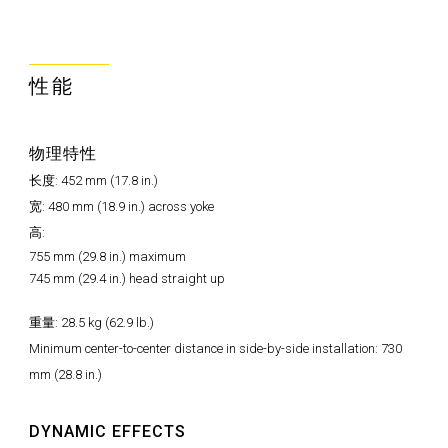
性能
物理特性
长度: 452 mm (17.8 in.)
宽: 480 mm (18.9 in.) across yoke
高:
755 mm (29.8 in.) maximum
745 mm (29.4 in.) head straight up
重量: 28.5 kg (62.9 lb.)
Minimum center-to-center distance in side-by-side installation: 730
mm (28.8 in.)
DYNAMIC EFFECTS