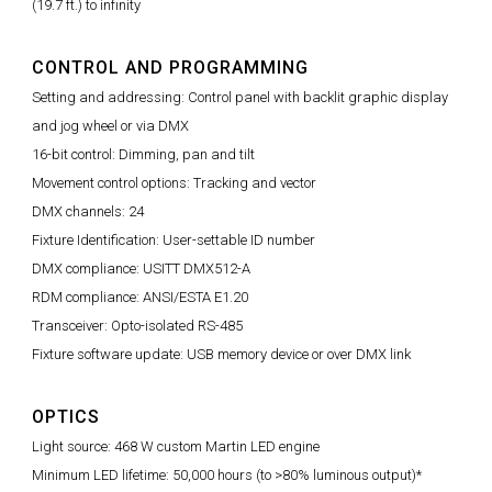
(19.7 ft.) to infinity
CONTROL AND PROGRAMMING
Setting and addressing: Control panel with backlit graphic display
and jog wheel or via DMX
16-bit control: Dimming, pan and tilt
Movement control options: Tracking and vector
DMX channels: 24
Fixture Identification: User-settable ID number
DMX compliance: USITT DMX512-A
RDM compliance: ANSI/ESTA E1.20
Transceiver: Opto-isolated RS-485
Fixture software update: USB memory device or over DMX link
OPTICS
Light source: 468 W custom Martin LED engine
Minimum LED lifetime: 50,000 hours (to >80% luminous output)*