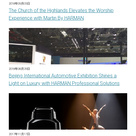
2018年09月05日
The Church of the Highlands Elevates the Worship
Experience with Martin By HARMAN
2018年08月29日
Beijing International Automotive Exhibition Shines a
Light on Luxury with HARMAN Professional Solutions
2017年11月17日