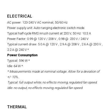
ELECTRICAL
AC power: 120-240 V AC nominal, 50/60 Hz
Power supply unit: Auto-ranging electronic switch mode
Typical half-cycle RMS inrush current at 230 V, 50 Hz: 10.3 A
Power Factor: 0.99 @ 120 V /
208
V , 0.98 @ 230 V / 240 V
Typical current draw: 5.0 A @ 120 V , 2.9 A @ 208 V , 2.6 A @ 230 V ,
2.2 A @ 240 V *
Power Consumption
Typical: 596 W *
Idle: 64 W *
* Measurements made at nominal voltage. Allow for a deviation of
+/- 10%.
Typical: full output white, no effects moving, regulated fan speed.
Idle: no output, no effects moving, regulated fan speed.
THERMAL