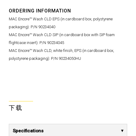
ORDERING INFORMATION
MAC Encore™ Wash CLD EPS (in cardboard box, polystyrene
packaging): P/N 90234040
MAC Encore™ Wash CLD SIP (in cardboard box with SIP foam
flightcase insert): P/N 90234045
MAC Encore™ Wash CLD, white finish, EPS (in cardboard box,
polystyrene packaging): P/N 90234050HU
下载
Specifications