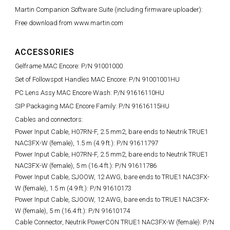
Martin Companion Software Suite (including firmware uploader):
Free download from www.martin.com
ACCESSORIES
Gelframe MAC Encore: P/N 91001000
Set of Followspot Handles MAC Encore: P/N 91001001HU
PC Lens Assy MAC Encore Wash: P/N 91616110HU
SIP Packaging MAC Encore Family: P/N 91616115HU
Cables and connectors:
Power Input Cable, H07RN-F, 2.5 mm2, bare ends to Neutrik TRUE1
NAC3FX-W (female), 1.5 m (4.9 ft.): P/N 91611797
Power Input Cable, H07RN-F, 2.5 mm2, bare ends to Neutrik TRUE1
NAC3FX-W (female), 5 m (16.4 ft.): P/N 91611786
Power Input Cable, SJOOW, 12 AWG, bare ends to TRUE1 NAC3FX-
W (female), 1.5 m (4.9 ft.): P/N 91610173
Power Input Cable, SJOOW, 12 AWG, bare ends to TRUE1 NAC3FX-
W (female), 5 m (16.4 ft.): P/N 91610174
Cable Connector, Neutrik PowerCON TRUE1 NAC3FX-W (female): P/N