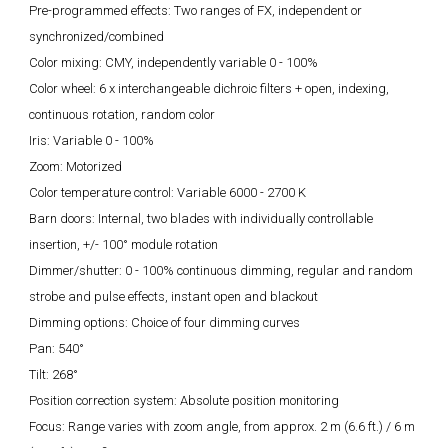
Pre-programmed effects: Two ranges of FX, independent or
synchronized/combined
Color mixing: CMY, independently variable 0 - 100%
Color wheel: 6 x interchangeable dichroic filters + open, indexing,
continuous rotation, random color
Iris: Variable 0 - 100%
Zoom: Motorized
Color temperature control: Variable 6000 - 2700 K
Barn doors: Internal, two blades with individually controllable
insertion, +/- 100° module rotation
Dimmer/shutter: 0 - 100% continuous dimming, regular and random
strobe and pulse effects, instant open and blackout
Dimming options: Choice of four dimming curves
Pan: 540°
Tilt: 268°
Position correction system: Absolute position monitoring
Focus: Range varies with zoom angle, from approx. 2 m (6.6 ft.) / 6 m