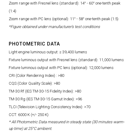
Zoom range with Fresnel lens (standard): 14° - 60° one-tenth peak
(1:4)
Zoom range with PC lens (optional): 11° - 58° one-tenth peak (1:5)
*Figure obtained under manufacturer's test conditions
PHOTOMETRIC DATA
Light engine luminous output: ≥ 39,400 lumens
Fixture luminous output with Fresnel lens (standard): 11,000 lumens
Fixture luminous output with PC lens (optional): 12,000 lumens
CRI (Color Rendering Index) : >80
CQS (Color Quality Scale): >80
TM-30 Rf (IES TM-30-15 Fidelity Index): >80
TM-30 Rg (IES TM-30-15 Gamut Index): >96
TLCI (Television Lighting Consistency Index): >70
CCT: 6000 K (+/- 250 K)
* All Photometric Data measured in steady state (30 minutes warm-
up time) at 25°C ambient.