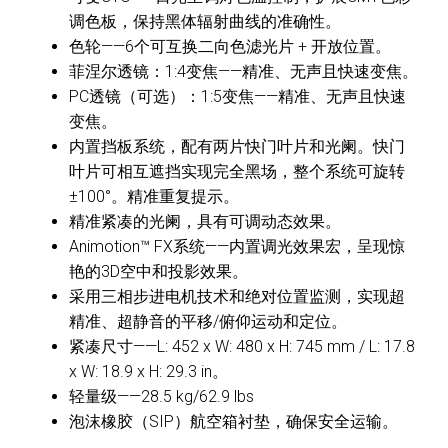
调色板，保持黑体辐射曲线的准确性。
色轮——6个可互换二向色滤光片 + 开放位置。
菲涅尔透镜：1:4变焦——精准、无声且快速变焦。
PC透镜（可选）：1:5变焦——精准、无声且快速
变焦。
内置挡板系统，配有两片快门叶片和光阑。快门
叶片可相互遮挡实现完全黑场，整个系统可旋转
±100°。精准重复提示。
精准紧凑的光阑，具有可调动态效果。
Animotion™ FX系统——内置调光效果宏，呈现惊
艳的3D空中和投影效果。
采用三相步进电机技术和绝对位置监测，实现超
精准、超静音的平移/俯仰运动和定位。
紧凑尺寸——L: 452 x W: 480 x H: 745 mm / L: 17.8
x W: 18.9 x H: 29.3 in。
轻量级——28.5 kg/62.9 lbs
泡沫橡胶（SIP）航空箱衬垫，确保安全运输。