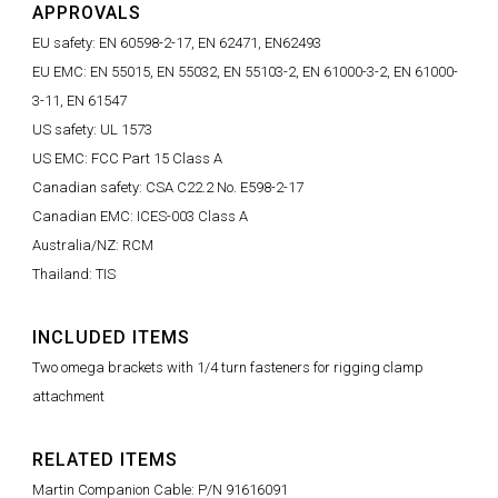
APPROVALS
EU safety: EN 60598-2-17, EN 62471, EN62493
EU EMC: EN 55015, EN 55032, EN 55103-2, EN 61000-3-2, EN 61000-
3-11, EN 61547
US safety: UL 1573
US EMC: FCC Part 15 Class A
Canadian safety: CSA C22.2 No. E598-2-17
Canadian EMC: ICES-003 Class A
Australia/NZ: RCM
Thailand: TIS
INCLUDED ITEMS
Two omega brackets with 1/4 turn fasteners for rigging clamp
attachment
RELATED ITEMS
Martin Companion Cable: P/N 91616091