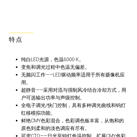
特点
纯白LED光源，色温6000 K。
变焦和调光过程中色温无偏差。
无频闪工作——LED驱动频率适用于所有摄像机应
用。
超静音——采用对流与强制风冷结合冷却方式，用
户可选输出功率与声级控制。
全电子调光/快门控制，具有多种调光曲线和钨灯
红移模拟功能。
鲜艳CMY色彩混合，色彩调色板丰富，从饱和的
原色到柔和的淡色调应有尽有。
可变CTO——日光至钨灯色温控制，扩展CMY色彩