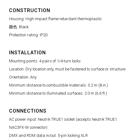
CONSTRUCTION
Housing: High-impact flame-retardant thermoplastic
颜色: Black
Protection rating: IP20
INSTALLATION
Mounting points: 4 pairs of 1/4-turn locks
Location: Dry location only, must be fastened to surface or structure
Orientation: Any
Minimum distance to combustible materials: 0.2 m (8 in.)
Minimum distance to illuminated surfaces: 2.0 m (6.6 ft.)
CONNECTIONS
AC power input: Neutrik TRUE1 socket (accepts Neutrik TRUE1
NAC3FX-W connector)
DMX and RDM data in/out: 5-pin locking XLR