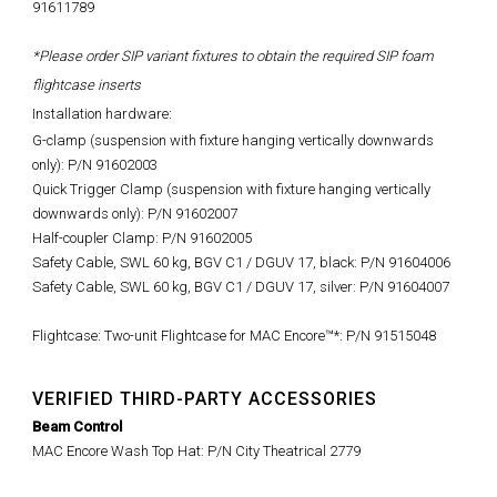
91611789
*Please order SIP variant fixtures to obtain the required SIP foam
flightcase inserts
Installation hardware:
G-clamp (suspension with fixture hanging vertically downwards
only): P/N 91602003
Quick Trigger Clamp (suspension with fixture hanging vertically
downwards only): P/N 91602007
Half-coupler Clamp: P/N 91602005
Safety Cable, SWL 60 kg, BGV C1 / DGUV 17, black: P/N 91604006
Safety Cable, SWL 60 kg, BGV C1 / DGUV 17, silver: P/N 91604007
Flightcase: Two-unit Flightcase for MAC Encore™*: P/N 91515048
VERIFIED THIRD-PARTY ACCESSORIES
Beam Control
MAC Encore Wash Top Hat
: P/N City Theatrical
2779