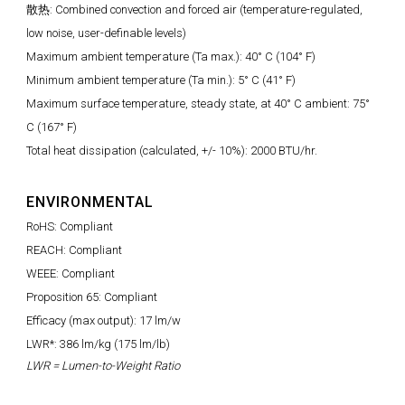
散热: Combined convection and forced air (temperature-regulated,
low noise, user-definable levels)
Maximum ambient temperature (Ta max.): 40° C (104° F)
Minimum ambient temperature (Ta min.): 5° C (41° F)
Maximum surface temperature, steady state, at 40° C ambient: 75°
C (167° F)
Total heat dissipation (calculated, +/- 10%): 2000 BTU/hr.
ENVIRONMENTAL
RoHS: Compliant
REACH: Compliant
WEEE: Compliant
Proposition 65: Compliant
Efficacy (max output): 17 lm/w
LWR*: 386 lm/kg (175 lm/lb)
LWR = Lumen-to-Weight Ratio