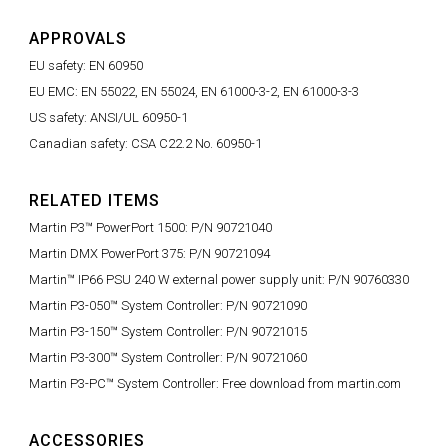
APPROVALS
EU safety: EN 60950
EU EMC: EN 55022, EN 55024, EN 61000-3-2, EN 61000-3-3
US safety: ANSI/UL 60950-1
Canadian safety: CSA C22.2 No. 60950-1
RELATED ITEMS
Martin P3™ PowerPort 1500: P/N 90721040
Martin DMX PowerPort 375: P/N 90721094
Martin™ IP66 PSU 240 W external power supply unit: P/N 90760330
Martin P3-050™ System Controller: P/N 90721090
Martin P3-150™ System Controller: P/N 90721015
Martin P3-300™ System Controller: P/N 90721060
Martin P3-PC™ System Controller: Free download from martin.com
ACCESSORIES