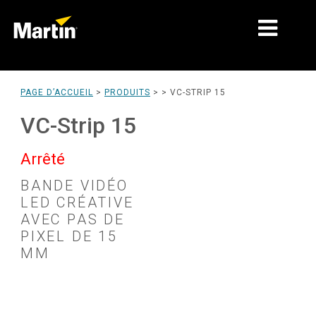
MARCHÉS
PAGE D’ACCUEIL
>
PRODUITS
> >
VC-STRIP 15
TYPES DE PRODUIT
VC-Strip 15
GAMMES DE PRODUITS
Arrêté
NEWS
BANDE VIDÉO
LED CRÉATIVE
À PROPOS DE NOUS
AVEC PAS DE
PIXEL DE 15
APPRENTISSAGE
MM
SUPPORT