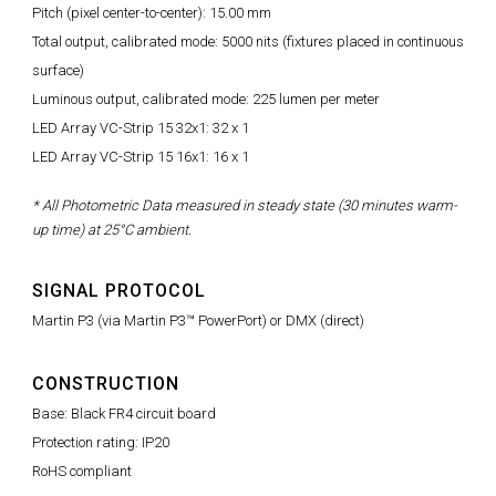
Pitch (pixel center-to-center): 15.00 mm
Total output, calibrated mode: 5000 nits (fixtures placed in continuous
surface)
Luminous output, calibrated mode: 225 lumen per meter
LED Array VC-Strip 15 32x1: 32 x 1
LED Array VC-Strip 15 16x1: 16 x 1
* All Photometric Data measured in steady state (30 minutes warm-
up time) at 25°C ambient.
SIGNAL PROTOCOL
Martin P3 (via Martin P3™ PowerPort) or DMX (direct)
CONSTRUCTION
Base: Black FR4 circuit board
Protection rating: IP20
RoHS compliant