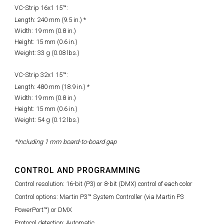
VC-Strip 16x1 15™:
Length: 240 mm (9.5 in.) *
Width: 19 mm (0.8 in.)
Height: 15 mm (0.6 in.)
Weight: 33 g (0.08 lbs.)
VC-Strip 32x1 15™:
Length: 480 mm (18.9 in.) *
Width: 19 mm (0.8 in.)
Height: 15 mm (0.6 in.)
Weight: 54 g (0.12 lbs.)
*Including 1 mm board-to-board gap
CONTROL AND PROGRAMMING
Control resolution: 16-bit (P3) or 8-bit (DMX) control of each color
Control options: Martin P3™ System Controller (via Martin P3
PowerPort™) or DMX
Protocol detection: Automatic