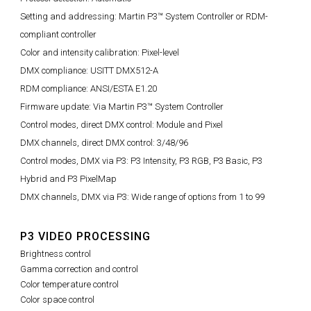
Setting and addressing: Martin P3™ System Controller or RDM-
compliant controller
Color and intensity calibration: Pixel-level
DMX compliance: USITT DMX512-A
RDM compliance: ANSI/ESTA E1.20
Firmware update: Via Martin P3™ System Controller
Control modes, direct DMX control: Module and Pixel
DMX channels, direct DMX control: 3/48/96
Control modes, DMX via P3: P3 Intensity, P3 RGB, P3 Basic, P3
Hybrid and P3 PixelMap
DMX channels, DMX via P3: Wide range of options from 1 to 99
P3 VIDEO PROCESSING
Brightness control
Gamma correction and control
Color temperature control
Color space control