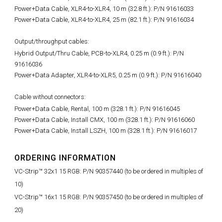
Power+Data Cable, XLR4-to-XLR4, 10 m (32.8 ft.): P/N 91616033
Power+Data Cable, XLR4-to-XLR4, 25 m (82.1 ft.): P/N 91616034
Output/throughput cables:
Hybrid Output/Thru Cable, PCB-to-XLR4, 0.25 m (0.9 ft.):
P/N
91616036
Power+Data Adapter, XLR4-to-XLR5, 0.25 m (0.9 ft.): P/N 91616040
Cable without connectors:
Power+Data Cable, Rental, 100 m (328.1 ft.):
P/N 91616045
Power+Data Cable, Install CMX, 100 m (328.1 ft.): P/N 91616060
Power+Data Cable, Install LSZH, 100 m (328.1 ft.): P/N 91616017
ORDERING INFORMATION
VC-Strip™ 32x1 15 RGB: P/N 90357440 (to be ordered in multiples of
10)
VC-Strip™ 16x1 15 RGB: P/N 90357450 (to be ordered in multiples of
20)