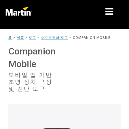
시장
홈
>
제품
>
도구
>
소프트웨어 도구
>
COMPANION MOBILE
제품 유형
Companion
제품 라인업
Mobile
뉴스
모바일 앱 기반
조명 장치 구성
회사 소개
및 진단 도구
학습
지원