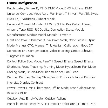
Fixture Configuration
Patch: Label, Fixture ID, P3 ID, DMX Mode, DMX Address, DMX
Universe, Compact Mode Aura, Pan Invert, Tilt Invert, Pan/Tilt Swap,
PixelFlip, IP Address, Subnet Mask
Universal Connect Module: SHoW ID, SHoW Key, Output Power,
Antenna Type, RSSI, RX Quality, Connection State, Module
Manufacturer, Module Model, Module Firmware
Light and Colour: Dimmer Curve, Color Mode, Color Boost, Output
Mode, Manual CTC, Manual Tint, Keylight Calibration, Gobo CT
Correction, End Compensation, Video Tracking, Strobe Behavior,
Tungsten Emulation
Control: FollowSpot Mode, Pan/Tilt Speed, Effects Speed, Effects
Shortcuts, Focus Tracking, Framing Mode, HyperZoom, Fan Mode,
Cooling Mode, Studio Mode, BeamShaper, Fan Clean
Display: Display, Display Show Errors, Display Rotation, Display
Intensity, Display Contrast
Power: Power Limit, Hibernation, Offline Mode, Stand-Alone Mode,
Reset via DMX
Outdoor: Auto Empty Water, Outdoor Actions
Pan/Tilt Limits: Reset Pan/Tilt Limits, Enable Pan/Tilt Limits, Pan