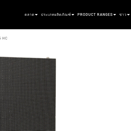
ตลาด
ประเภทผลิตภัณฑ์
PRODUCT RANGES
ข่าว
ARCHITECTURAL
MOVING HEADS
FRAMING
ATOMIC
กรณีศ
5 HC
ENTERTAINMENT
FOLLOWSPOT
SPOT
COMPANION
สื่อมว
CREATE THE MOMENT
STATIC LIGHTS
WASH
FRESNEL
ELP
ELP E
CREATIVE LIGHTS
BEAM HYBRID
ELLIPSOIDAL
STROBE & BLINDER
ERA
ELP F
ERA 
ARCHITECTURAL
BEAM
PARS
LINEAR
WASH LIGHTING
EXTERIOR
ELP P
ERA P
EXTER
POWER & PROCESSING
DOT
LINEAR LIGHTING
SYSTEM CONTROLLERS
MAC
ERA 
EXTER
MAC 
TOOLS
IMAGE PROJECTION
POWERPORTS
SOFTWARE TOOLS
MACULA
EXTER
MAC 
ผลิตภัณฑ์ที่ยกเลิกการผลิต
CREATIVE DOTS
POWERPORTS LEGACY MOD
SERVICE TOOLS
P3
EXTE
MAC 
P3 S
PDE SYSTEM
VDO
MAC 
P3 P
VDO 