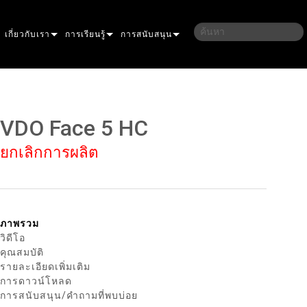
เกี่ยวกับเรา
การเรียนรู้
การสนับสนุน
ึกษา
ประวัติของเรา
การฝึกอบรม
ติดต่อเรา
ลชน
ความยั่งยืน
เซสชันการเรียนรู้
ศูนย์ช่วยเหลือตลอด 24 ชั่วโมง
VDO Face 5 HC
LLIPSOIDAL
ที่ซื้อสินค้า
พอร์ทัลที่ปรึกษา
ยกเลิกการผลิต
RESNEL
PERFORMANCE
ซอฟต์แวร์
AR
ROFILE
IOR DOT PRO
เฟิร์มแวร์
WASH
IOR LINEAR PRO
AURA
การดาวน์โหลด
ภาพรวม
วิดีโอ
IOR PROJECTION
ENCORE
การรับประกัน
คุณสมบัติ
รายละเอียดเพิ่มเติม
ELS
RIOR WASH PRO
ONE
YSTEM CONTROLLER
การลงทะเบียนผลิตภัณฑ์
การดาวน์โหลด
การสนับสนุน/คำถามที่พบบ่อย
ULTRA
OWERPORT
ATOMIC
บริการ