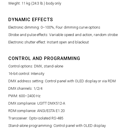
Weight: 11 kg (24.3 lb.) body only
DYNAMIC EFFECTS
Electronic dimming: 0–100%, Four dimming curve options
Strobe and pulse effects: Variable speed and action, random strobe
Electronic shutter effect: Instant open and blackout
CONTROL AND PROGRAMMING
Control options: DMX, stand-alone
16-bit control: Intensity
DMX address setting: Control panel with OLED display or via RDM
DMX channels: 1/2/4
PWM: 600–2400 Hz
DMX compliance: USITT DMX512-A
RDM compliance: ANSI/ESTA E1.20
Transceiver: Opto-isolated RS-485
Stand-alone programming: Control panel with OLED display