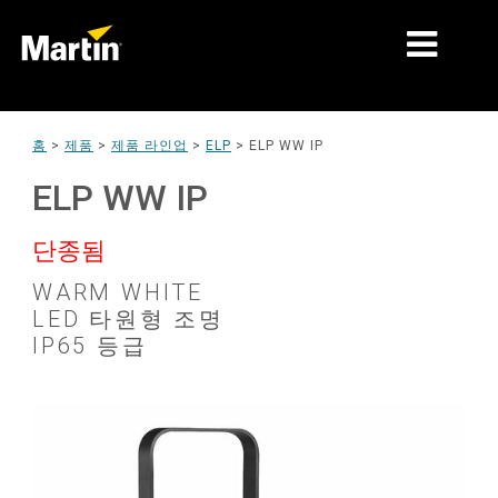
시장
홈
>
제품
>
제품 라인업
>
ELP
>
ELP WW IP
제품 유형
ELP WW IP
제품 라인업
단종됨
뉴스
WARM WHITE
LED 타원형 조명
회사 소개
IP65 등급
학습
지원