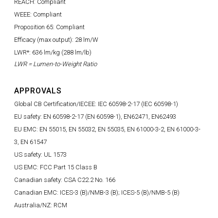
REACH: Compliant
WEEE: Compliant
Proposition 65: Compliant
Efficacy (max output): 28 lm/W
LWR*: 636 lm/kg (288 lm/lb)
LWR = Lumen-to-Weight Ratio
APPROVALS
Global CB Certification/IECEE: IEC 60598-2-17 (IEC 60598-1)
EU safety: EN 60598-2-17 (EN 60598-1), EN62471, EN62493
EU EMC: EN 55015, EN 55032, EN 55035, EN 61000-3-2, EN 61000-3-
3, EN 61547
US safety: UL 1573
US EMC: FCC Part 15 Class B
Canadian safety: CSA C22.2 No. 166
Canadian EMC: ICES-3 (B)/NMB-3 (B); ICES-5 (B)/NMB-5 (B)
Australia/NZ: RCM