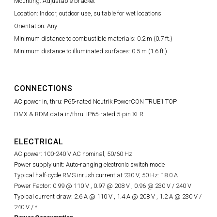
Mounting: Adjustable bracket
Location: Indoor, outdoor use, suitable for wet locations
Orientation: Any
Minimum distance to combustible materials: 0.2 m (0.7 ft.)
Minimum distance to illuminated surfaces: 0.5 m (1.6 ft.)
CONNECTIONS
AC power in, thru: P65-rated Neutrik PowerCON TRUE1 TOP
DMX & RDM data in/thru: IP65-rated 5-pin XLR
ELECTRICAL
AC power: 100-240 V AC nominal, 50/60 Hz
Power supply unit: Auto-ranging electronic switch mode
Typical half-cycle RMS inrush current at 230 V, 50 Hz: 18.0 A
Power Factor: 0.99 @ 110 V , 0.97 @ 208 V ,
0.96 @
230 V / 240 V
Typical current draw: 2.6 A @ 110 V , 1.4 A @ 208 V , 1.2 A @ 230 V /
240 V / *