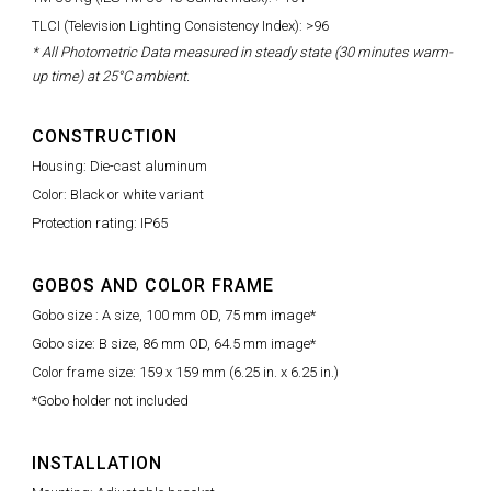
TLCI (Television Lighting Consistency Index): >96
* All Photometric Data measured in steady state (30 minutes warm-
up time) at 25°C ambient.
CONSTRUCTION
Housing: Die-cast aluminum
Color: Black or white variant
Protection rating: IP65
GOBOS AND COLOR FRAME
Gobo size : A size, 100 mm OD, 75 mm image*
Gobo size: B size, 86 mm OD, 64.5 mm image*
Color frame size: 159 x 159 mm (6.25 in. x 6.25 in.)
*Gobo holder not included
INSTALLATION