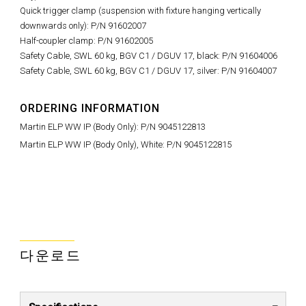
Quick trigger clamp (suspension with fixture hanging vertically
downwards only): P/N 91602007
Half-coupler clamp: P/N 91602005
Safety Cable, SWL 60 kg, BGV C1 / DGUV 17, black: P/N 91604006
Safety Cable, SWL 60 kg, BGV C1 / DGUV 17, silver: P/N 91604007
ORDERING INFORMATION
Martin ELP WW IP (Body Only): P/N 9045122813
Martin ELP WW IP (Body Only), White: P/N 9045122815
다운로드