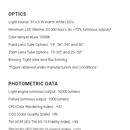
OPTICS
Light source: 91 x 3 W warm white LEDs
Minimum LED lifetime: 30 000 hours (to >70% luminous output)*
Color temperature: 3000K
Fixed Lens Tube Options: 19°, 26°, 36° and 50°
Zoom Lens Tube Options: 15–30° and 25–50°
Binning: Tight color and flux binning
*Figure obtained under manufacturer's test conditions
PHOTOMETRIC DATA
Light engine luminous output: 16000 lumens
Fixture luminous output: 7000 lumens
CRI (Color Rendering Index) : >97
CQS (Color Quality Scale): >93
TM-30 Rf (IES TM-30-15 Fidelity Index): >93
TM-30 Rg (IES TM-30-15 Gamut Index): >101