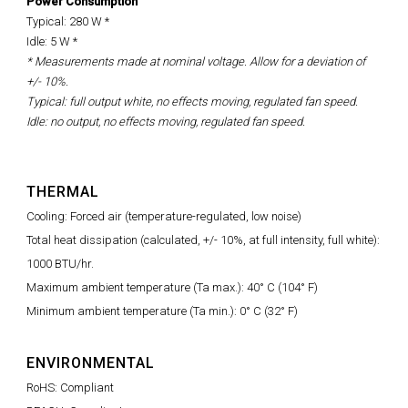
Power Consumption
Typical: 280 W *
Idle: 5 W *
* Measurements made at nominal voltage. Allow for a deviation of
+/- 10%.
Typical: full output white, no effects moving, regulated fan speed.
Idle: no output, no effects moving, regulated fan speed.
THERMAL
Cooling: Forced air (temperature-regulated, low noise)
Total heat dissipation (calculated, +/- 10%, at full intensity, full white):
1000 BTU/hr.
Maximum ambient temperature (Ta max.): 40° C (104° F)
Minimum ambient temperature (Ta min.): 0° C (32° F)
ENVIRONMENTAL
RoHS: Compliant