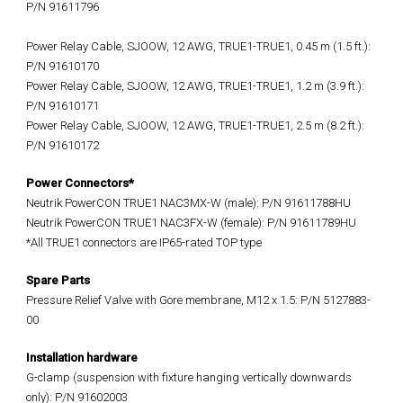
P/N 91611796
Power Relay Cable, SJOOW, 12 AWG, TRUE1-TRUE1, 0.45 m (1.5 ft.):
P/N 91610170
Power Relay Cable, SJOOW, 12 AWG, TRUE1-TRUE1, 1.2 m (3.9 ft.):
P/N 91610171
Power Relay Cable, SJOOW, 12 AWG, TRUE1-TRUE1, 2.5 m (8.2 ft.):
P/N 91610172
Power Connectors*
Neutrik PowerCON TRUE1 NAC3MX-W (male): P/N 91611788HU
Neutrik PowerCON TRUE1 NAC3FX-W (female): P/N 91611789HU
*All TRUE1 connectors are IP65-rated TOP type
Spare Parts
Pressure Relief Valve with Gore membrane, M12 x 1.5: P/N 5127883-
00
Installation hardware
G-clamp (suspension with fixture hanging vertically downwards
only): P/N 91602003