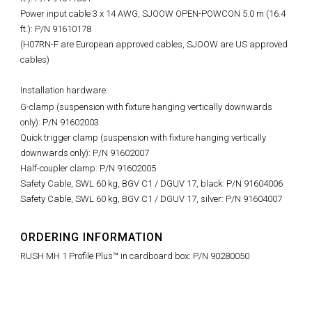
Power input cable 3 x 14 AWG, SJOOW OPEN-POWCON 5.0 m (16.4
ft.): P/N 91610178
(H07RN-F are European approved cables, SJOOW are US approved
cables)
Installation hardware:
G-clamp (suspension with fixture hanging vertically downwards
only): P/N 91602003
Quick trigger clamp (suspension with fixture hanging vertically
downwards only): P/N 91602007
Half-coupler clamp: P/N 91602005
Safety Cable, SWL 60 kg, BGV C1 / DGUV 17, black: P/N 91604006
Safety Cable, SWL 60 kg, BGV C1 / DGUV 17, silver: P/N 91604007
ORDERING INFORMATION
RUSH MH 1 Profile Plus™ in cardboard box: P/N 90280050