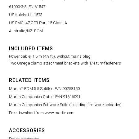
61000-3-3, EN 61547
US safety: UL 1573
US EMC: 47 CFR Part 15 Class A
Australia/NZ: RCM
INCLUDED ITEMS
Power cable, 1.5 m (4.9 ft.), without mains plug
Two Omega clamp attachment brackets with 1/4-turn fasteners
RELATED ITEMS
Martin™ RDM 5.5 Splitter: P/N 90758150
Martin Companion Cable: P/N 91616091
Martin Companion Software Suite (including firmware uploader):
Free download from www.martin.com
ACCESSORIES
Power connectors: