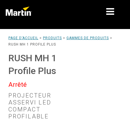
MARCHÉS
PAGE D’ACCUEIL
>
PRODUITS
>
GAMMES DE PRODUITS
>
RUSH MH 1 PROFILE PLUS
TYPES DE PRODUIT
RUSH MH 1
GAMMES DE PRODUITS
Profile Plus
NEWS
Arrêté
À PROPOS DE NOUS
PROJECTEUR
APPRENTISSAGE
ASSERVI LED
COMPACT
SUPPORT
PROFILABLE