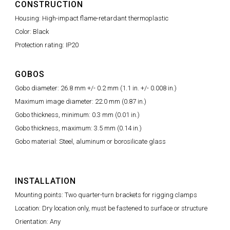
CONSTRUCTION
Housing: High-impact flame-retardant thermoplastic
Color: Black
Protection rating: IP20
GOBOS
Gobo diameter: 26.8 mm +/- 0.2 mm (1.1 in. +/- 0.008 in.)
Maximum image diameter: 22.0 mm (0.87 in.)
Gobo thickness, minimum: 0.3 mm (0.01 in.)
Gobo thickness, maximum: 3.5 mm (0.14 in.)
Gobo material: Steel, aluminum or borosilicate glass
INSTALLATION
Mounting points: Two quarter-turn brackets for rigging clamps
Location: Dry location only, must be fastened to surface or structure
Orientation: Any