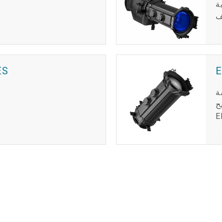
ة
ES
ة
Ma