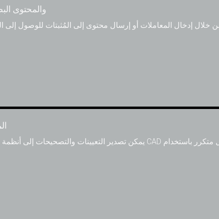
دمج التحكم بـ DMX والمحتو
 خلال إدخال المعاملات أو إرسال محتوى إلى المُثبتات للوصول إلى ال
تكام
يمكن تصدير التعيينات والتصحيحات إلى أنظمة الإضاءة والمُصوّرات وبرامج CAD من جهات خارجي