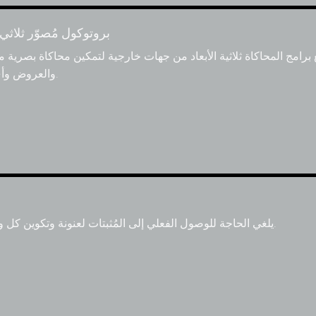
بروتوكول مُصوّر ثلاثي
ج المحاكاة ثلاثية الأبعاد من جهات خارجية لتمكين محاكاة بصرية مذهلة ثلاثية الأ
والعروض وأي احتياجات إضاءة احترافية.
يلغي الحاجة للوصول الفعلي إلى المُثبتات لعنونة وتكوين كل واحد منها محليًا عبر الشاشة.