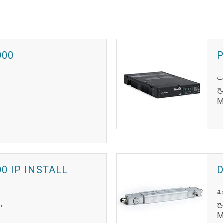
000
P
ت
ح
M
0 IP INSTALL
D
ة
ح
M