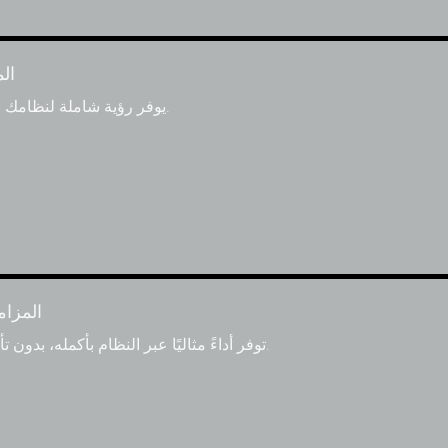
ال
يوفر رؤية شاملة لنظامك بأكمله لتشخيص أي مشاكل.
المزام
توفر أداءً مثاليًا عبر النظام بأكمله، بدون تأخير واضح ومشاكل الكمون.