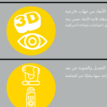
 الأبعاد من جهات خارجية
بعاد ضمن بيئة P3—مثالي للجولات
التعديل والعنونة عن بعد