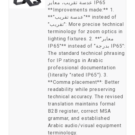
عدسة تقريب، معاير IP65
**Improvements made:** 1.
**"عدسة تقريب"** instead of
م
ا
"تقريب": More precise technical
terminology for zoom optics in
lighting fixtures. 2. **"معاير
IP65"** instead of "بدرجة IP65":
The standard technical phrasing
for IP ratings in Arabic
professional documentation
(literally "rated IP65"). 3.
**Comma placement**: Better
readability while preserving
technical accuracy. The revised
translation maintains formal
B2B register, correct MSA
grammar, and established
Arabic audio/visual equipment
terminology.