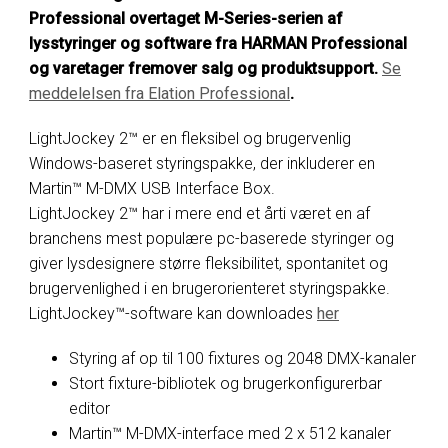
Professional overtaget M-Series-serien af
lysstyringer og software fra HARMAN Professional
og varetager fremover salg og produktsupport.
Se
meddelelsen fra E
lation Professional
.
LightJockey 2™ er en fleksibel og brugervenlig
Windows-baseret styringspakke, der inkluderer en
Martin™ M-DMX USB Interface Box.
LightJockey 2™ har i mere end et årti været en af
branchens mest populære pc-baserede styringer og
giver lysdesignere større fleksibilitet, spontanitet og
brugervenlighed i en brugerorienteret styringspakke.
LightJockey™-software kan downloades
her
Styring af op til 100 fixtures og 2048 DMX-kanaler
Stort fixture-bibliotek og brugerkonfigurerbar
editor
Martin™ M-DMX-interface med 2 x 512 kanaler