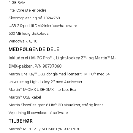
1 GB RAM
Intel Core i3 eller bedre
Skærmopløsning på 1024x768
USB 2.0-port til DMX-interface-hardware
500 MB ledig diskplads
Windows 7, 8, 10
MEDFØLGENDE DELE
Inkluderet i M-PC Pro™-, LightJockey 2™- og Martin™ M-
DMX-pakken, P/N 90737060
Martin One-Key™ USB-dongle med licenser til M-PC™ med 64
universer og LightJockey 2™ med 4 universer
Martin™ M-DMX USB-DMX Interface Box
Martin™ USB-kabel
Martin ShowDesigner 6 Lite™ 3D-visualizer, ettårig licens
Vejledning til download af software
TILBEHØR
Martin™ M-PC 2U / M-DMX:
P/N 90737070