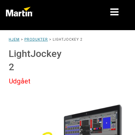
MARKEDER
HJEM
>
PRODUKTER
>
LIGHTJOCKEY 2
PRODUKTTYPER
LightJockey
PRODUKTSERIER
2
NYHEDER
Udgået
OM OS
LÆRING
SUPPORT