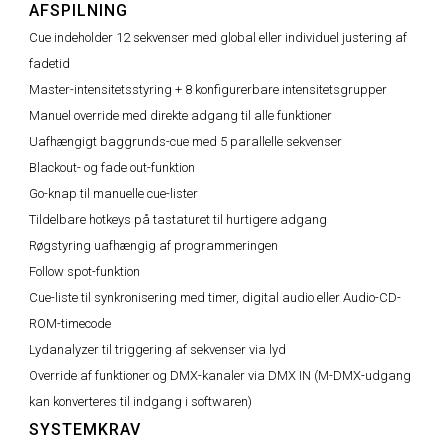
AFSPILNING
Cue indeholder 12 sekvenser med global eller individuel justering af
fadetid
Master-intensitetsstyring + 8 konfigurerbare intensitetsgrupper
Manuel override med direkte adgang til alle funktioner
Uafhængigt baggrunds-cue med 5 parallelle sekvenser
Blackout- og fade out-funktion
Go-knap til manuelle cue-lister
Tildelbare hotkeys på tastaturet til hurtigere adgang
Røgstyring uafhængig af programmeringen
Follow spot-funktion
Cue-liste til synkronisering med timer, digital audio eller Audio-CD-
ROM-timecode
Lydanalyzer til triggering af sekvenser via lyd
Override af funktioner og DMX-kanaler via DMX IN (M-DMX-udgang
kan konverteres til indgang i softwaren)
SYSTEMKRAV