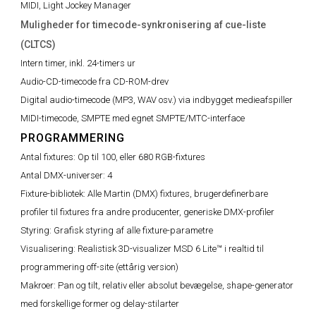
MIDI, Light Jockey Manager
Muligheder for timecode-synkronisering af cue-liste
(CLTCS)
Intern timer, inkl. 24-timers ur
Audio-CD-timecode fra CD-ROM-drev
Digital audio-timecode (MP3, WAV osv.) via indbygget medieafspiller
MIDI-timecode, SMPTE med egnet SMPTE/MTC-interface
PROGRAMMERING
Antal fixtures:
Op til 100, eller 680 RGB-fixtures
Antal DMX-universer:
4
Fixture-bibliotek:
Alle Martin (DMX) fixtures, brugerdefinerbare
profiler til fixtures fra andre producenter, generiske DMX-profiler
Styring:
Grafisk styring af alle fixture-parametre
Visualisering:
Realistisk 3D-visualizer MSD 6 Lite™ i realtid til
programmering off-site (ettårig version)
Makroer:
Pan og tilt, relativ eller absolut bevægelse, shape-generator
med forskellige former og delay-stilarter