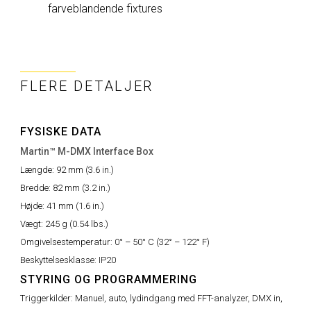
farveblandende fixtures
FLERE DETALJER
FYSISKE DATA
Martin™ M-DMX Interface Box
Længde:
92 mm (3.6 in.)
Bredde:
82 mm (3.2 in.)
Højde:
41 mm (1.6 in.)
Vægt:
245 g (0.54 lbs.)
Omgivelsestemperatur:
0° – 50° C (32° – 122° F)
Beskyttelsesklasse:
IP20
STYRING OG PROGRAMMERING
Triggerkilder:
Manuel, auto, lydindgang med FFT-analyzer, DMX in,