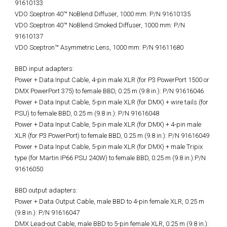
91610133
VDO Sceptron 40™ NoBlend Diffuser, 1000 mm: P/N 91610135
VDO Sceptron 40™ NoBlend Smoked Diffuser, 1000 mm: P/N
91610137
VDO Sceptron™ Asymmetric Lens, 1000 mm: P/N 91611680
BBD input adapters:
Power + Data Input Cable, 4-pin male XLR (for P3 PowerPort 1500 or
DMX PowerPort 375) to female BBD, 0.25 m (9.8 in.): P/N 91616046
Power + Data Input Cable, 5-pin male XLR (for DMX) + wire tails (for
PSU) to female BBD, 0.25 m (9.8 in.): P/N 91616048
Power + Data Input Cable, 5-pin male XLR (for DMX) + 4-pin male
XLR (for P3 PowerPort) to female BBD, 0.25 m (9.8 in.): P/N 91616049
Power + Data Input Cable, 5-pin male XLR (for DMX) + male Tripix
type (for Martin IP66 PSU 240W) to female BBD, 0.25 m (9.8 in.):P/N
91616050
BBD output adapters:
Power + Data Output Cable, male BBD to 4-pin female XLR, 0.25 m
(9.8 in.): P/N 91616047
DMX Lead-out Cable, male BBD to 5-pin female XLR, 0.25 m (9.8 in.):