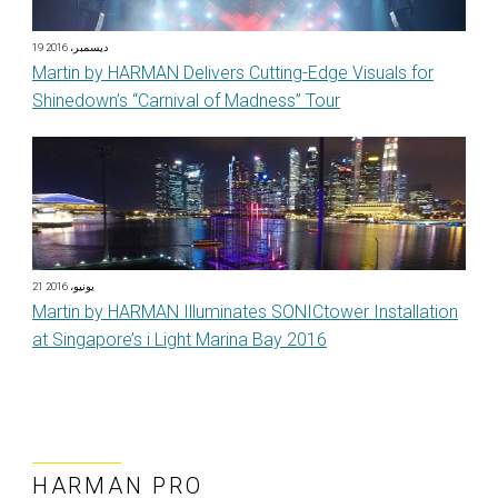
19 ديسمبر، 2016
Martin by HARMAN Delivers Cutting-Edge Visuals for
Shinedown’s “Carnival of Madness” Tour
21 يونيو، 2016
Martin by HARMAN Illuminates SONICtower Installation
at Singapore’s i Light Marina Bay 2016
HARMAN PRO