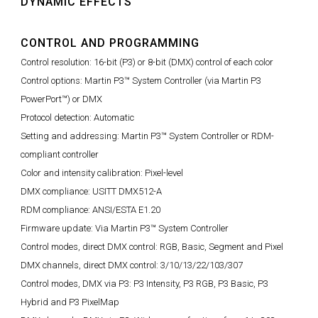
DYNAMIC EFFECTS
CONTROL AND PROGRAMMING
Control resolution: 16-bit (P3) or 8-bit (DMX) control of each color
Control options: Martin P3™ System Controller (via Martin P3
PowerPort™) or DMX
Protocol detection: Automatic
Setting and addressing: Martin P3™ System Controller or RDM-
compliant controller
Color and intensity calibration: Pixel-level
DMX compliance: USITT DMX512-A
RDM compliance: ANSI/ESTA E1.20
Firmware update: Via Martin P3™ System Controller
Control modes, direct DMX control: RGB, Basic, Segment and Pixel
DMX channels, direct DMX control: 3/10/13/22/103/307
Control modes, DMX via P3: P3 Intensity, P3 RGB, P3 Basic, P3
Hybrid and P3 PixelMap