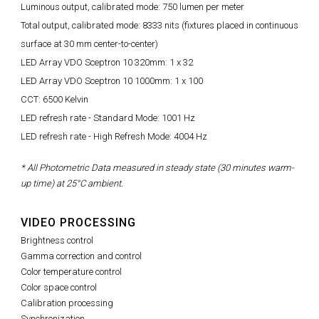
Luminous output, calibrated mode: 750 lumen per meter
Total output, calibrated mode: 8333 nits (fixtures placed in continuous
surface at 30 mm center-to-center)
LED Array VDO Sceptron 10 320mm: 1 x 32
LED Array VDO Sceptron 10 1000mm: 1 x 100
CCT: 6500 Kelvin
LED refresh rate - Standard Mode: 1001 Hz
LED refresh rate - High Refresh Mode: 4004 Hz
* All Photometric Data measured in steady state (30 minutes warm-
up time) at 25°C ambient.
VIDEO PROCESSING
Brightness control
Gamma correction and control
Color temperature control
Color space control
Calibration processing
Synchronization