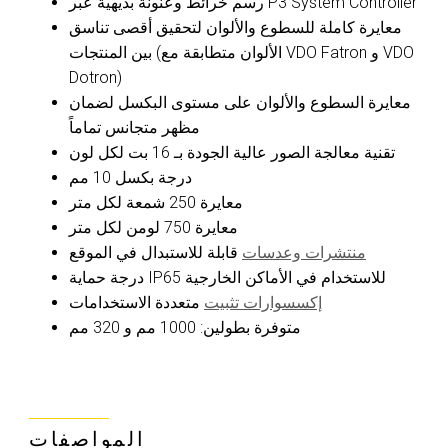
رسم خرائط وعنونة بديهية عبر P3 System Controller
معايرة كاملة للسطوع والألوان لتحقيق أقصى تناسق
بين المنتجات (الألوان متطابقة مع VDO Fatron و VDO
Dotron)
معايرة السطوع والألوان على مستوى البكسل لضمان
مظهر متجانس تماماً
تقنية معالجة الصور عالية الجودة بـ 16 بت لكل لون
درجة بكسل 10 مم
معايرة 250 شمعة لكل متر
معايرة 750 لومن لكل متر
منتشرات وعدسات
قابلة للاستبدال في الموقع
درجة حماية IP65 للاستخدام في الأماكن الخارجية
إكسسوارات تثبيت
متعددة الاستخدامات
متوفرة بطولين: 1000 مم و 320 مم
المواصفات