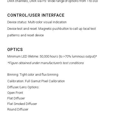
DMX channels, DMX via P3: Wide range of options from 1 to 303
CONTROL/USER INTERFACE
Device status: Multi-color visual indication
Device test and reset: Magnetic pushbutton to call up local test
patterns and reset device
OPTICS
Minimum LED lifetime: 50,000 hours (to >70% luminous output)*
*Figure obtained under manufacturer’s test conditions
Binning: Tight color and flux binning
Calibration: Full Gamut Pixel Calibration
Diffuser/Lens Options:
Open Front
Flat Diffuser
Flat Smoked Diffuser
Round Diffuser