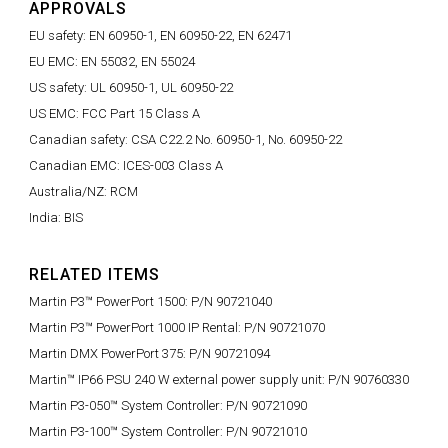
APPROVALS
EU safety: EN 60950-1, EN 60950-22, EN 62471
EU EMC: EN 55032, EN 55024
US safety: UL 60950-1, UL 60950-22
US EMC: FCC Part 15 Class A
Canadian safety: CSA C22.2 No. 60950-1, No. 60950-22
Canadian EMC: ICES-003 Class A
Australia/NZ: RCM
India: BIS
RELATED ITEMS
Martin P3™ PowerPort 1500: P/N 90721040
Martin P3™ PowerPort 1000 IP Rental: P/N 90721070
Martin DMX PowerPort 375: P/N 90721094
Martin™ IP66 PSU 240 W external power supply unit: P/N 90760330
Martin P3-050™ System Controller: P/N 90721090
Martin P3-100™ System Controller: P/N 90721010