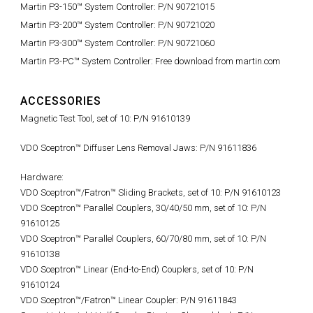
Martin P3-150™ System Controller: P/N 90721015
Martin P3-200™ System Controller: P/N 90721020
Martin P3-300™ System Controller: P/N 90721060
Martin P3-PC™ System Controller: Free download from martin.com
ACCESSORIES
Magnetic Test Tool, set of 10: P/N 91610139
VDO Sceptron™ Diffuser Lens Removal Jaws: P/N 91611836
Hardware:
VDO Sceptron™/Fatron™ Sliding Brackets, set of 10: P/N 91610123
VDO Sceptron™ Parallel Couplers, 30/40/50 mm, set of 10: P/N
91610125
VDO Sceptron™ Parallel Couplers, 60/70/80 mm, set of 10: P/N
91610138
VDO Sceptron™ Linear (End-to-End) Couplers, set of 10: P/N
91610124
VDO Sceptron™/Fatron™ Linear Coupler: P/N 91611843