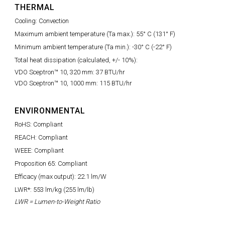
THERMAL
Cooling: Convection
Maximum ambient temperature (Ta max.): 55° C (131° F)
Minimum ambient temperature (Ta min.): -30° C (-22° F)
Total heat dissipation (calculated, +/- 10%):
VDO Sceptron™ 10, 320 mm: 37 BTU/hr
VDO Sceptron™ 10, 1000 mm: 115 BTU/hr
ENVIRONMENTAL
RoHS: Compliant
REACH: Compliant
WEEE: Compliant
Proposition 65: Compliant
Efficacy (max output): 22.1 lm/W
LWR*: 553 lm/kg (255 lm/lb)
LWR = Lumen-to-Weight Ratio