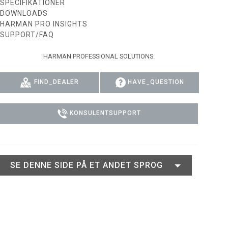
SPECIFIKATIONER
DOWNLOADS
VIPER
POWERPORT LEGACY MODELS
 DOTRON
COMPLIANCE
HARMAN PRO INSIGHTS
SUPPORT/FAQ
VIPER LEGACY MODELS
 FATRON
SUPPORT-LOGIN
HARMAN PROFESSIONAL SOLUTIONS:
 SCEPTRON
FIND_DEALER
HAVE_QUESTION
KONSULENTSUPPORT
SE DENNE SIDE PÅ ET ANDET SPROG