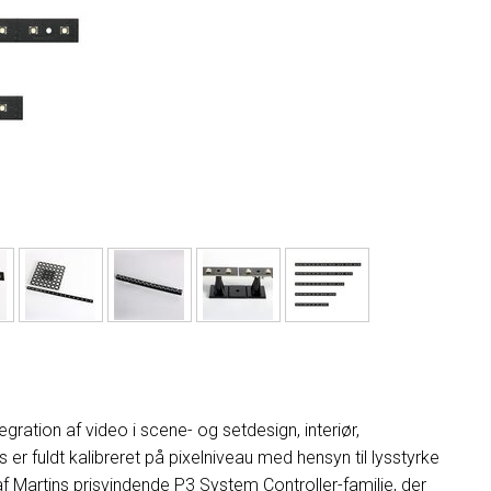
MAC 
P3 
VDO
MAC 
VDO
VDO
tegration af video i scene- og setdesign, interiør,
 fuldt kalibreret på pixelniveau med hensyn til lysstyrke
af Martins prisvindende P3 System Controller-familie, der