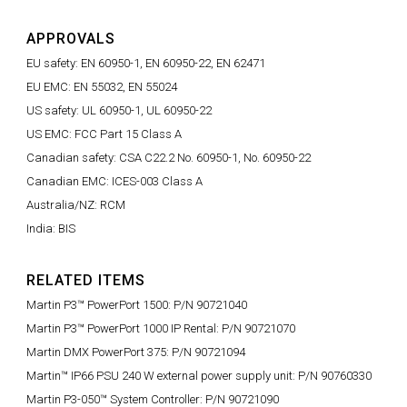
APPROVALS
EU safety: EN 60950-1, EN 60950-22, EN 62471
EU EMC: EN 55032, EN 55024
US safety: UL 60950-1, UL 60950-22
US EMC: FCC Part 15 Class A
Canadian safety: CSA C22.2 No. 60950-1, No. 60950-22
Canadian EMC: ICES-003 Class A
Australia/NZ: RCM
India: BIS
RELATED ITEMS
Martin P3™ PowerPort 1500: P/N 90721040
Martin P3™ PowerPort 1000 IP Rental: P/N 90721070
Martin DMX PowerPort 375: P/N 90721094
Martin™ IP66 PSU 240 W external power supply unit: P/N 90760330
Martin P3-050™ System Controller: P/N 90721090