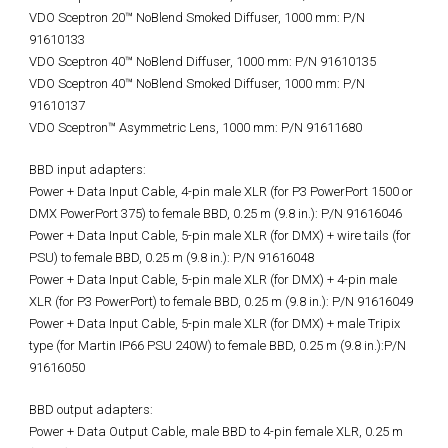
VDO Sceptron 20™ NoBlend Smoked Diffuser, 1000 mm: P/N
91610133
VDO Sceptron 40™ NoBlend Diffuser, 1000 mm: P/N 91610135
VDO Sceptron 40™ NoBlend Smoked Diffuser, 1000 mm: P/N
91610137
VDO Sceptron™ Asymmetric Lens, 1000 mm: P/N 91611680
BBD input adapters:
Power + Data Input Cable, 4-pin male XLR (for P3 PowerPort 1500 or
DMX PowerPort 375) to female BBD, 0.25 m (9.8 in.): P/N 91616046
Power + Data Input Cable, 5-pin male XLR (for DMX) + wire tails (for
PSU) to female BBD, 0.25 m (9.8 in.): P/N 91616048
Power + Data Input Cable, 5-pin male XLR (for DMX) + 4-pin male
XLR (for P3 PowerPort) to female BBD, 0.25 m (9.8 in.): P/N 91616049
Power + Data Input Cable, 5-pin male XLR (for DMX) + male Tripix
type (for Martin IP66 PSU 240W) to female BBD, 0.25 m (9.8 in.):P/N
91616050
BBD output adapters:
Power + Data Output Cable, male BBD to 4-pin female XLR, 0.25 m