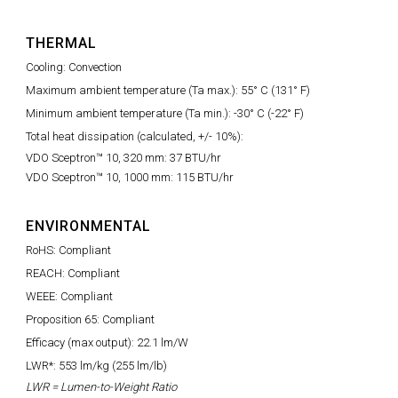
THERMAL
Cooling: Convection
Maximum ambient temperature (Ta max.): 55° C (131° F)
Minimum ambient temperature (Ta min.): -30° C (-22° F)
Total heat dissipation (calculated, +/- 10%):
VDO Sceptron™ 10, 320 mm: 37 BTU/hr
VDO Sceptron™ 10, 1000 mm: 115 BTU/hr
ENVIRONMENTAL
RoHS: Compliant
REACH: Compliant
WEEE: Compliant
Proposition 65: Compliant
Efficacy (max output): 22.1 lm/W
LWR*: 553 lm/kg (255 lm/lb)
LWR = Lumen-to-Weight Ratio