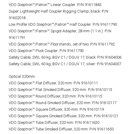
VDO Sceptron™/Fatron™ Linear Coupler: P/N 91611843
Super Lightweight Half Coupler Rigging Clamp, black: P/N
91602018
Low Profile VDO Sceptron™/Fatron™ Half Coupler: P/N 91611790
VDO Sceptron™/Fatron™ Spigot Adapter, 28 mm (1.1 in.): P/N
91611791
VDO Sceptron™/Fatron™ Floorstands, set of two: P/N 91611792
VDO Sceptron™ Pivot Coupler: P/N 91611793
Safety Cable, SWL 60 kg, BGV C1 / DGUV 17, black: P/N 91604006
Safety Cable, SWL 60 kg, BGV C1 / DGUV 17, silver: P/N 91604007
Optical 320mm:
VDO Sceptron™ Flat Diffuser, 320 mm: P/N 91610111
VDO Sceptron™ Flat Smoked Diffuser, 320 mm: P/N 91610113
VDO Sceptron™ Round Diffuser, 320 mm: P/N 91610115
VDO Sceptron™ Round Smoked Diffuser, 320 mm: P/N 91610117
VDO Sceptron™ Square Diffuser, 320 mm: P/N 91610119
VDO Sceptron™ Square Smoked Diffuser, 320 mm: P/N 91610121
VDO Sceptron™ Tube Diffuser, 320 mm: P/N 91611630
VDO Sceptron™ Tube Smoked Diffuser, 320 mm: P/N 91611650