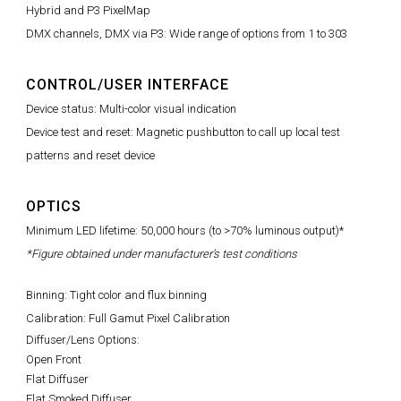
Hybrid and P3 PixelMap
DMX channels, DMX via P3: Wide range of options from 1 to 303
CONTROL/USER INTERFACE
Device status: Multi-color visual indication
Device test and reset: Magnetic pushbutton to call up local test
patterns and reset device
OPTICS
Minimum LED lifetime: 50,000 hours (to >70% luminous output)*
*Figure obtained under manufacturer’s test conditions
Binning: Tight color and flux binning
Calibration: Full Gamut Pixel Calibration
Diffuser/Lens Options:
Open Front
Flat Diffuser
Flat Smoked Diffuser