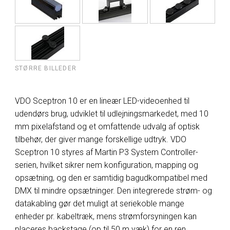
STØRRE BILLEDER
VDO Sceptron 10 er en lineær LED-videoenhed til
udendørs brug, udviklet til udlejningsmarkedet, med 10
mm pixelafstand og et omfattende udvalg af optisk
tilbehør, der giver mange forskellige udtryk. VDO
Sceptron 10 styres af Martin P3 System Controller-
serien, hvilket sikrer nem konfiguration, mapping og
opsætning, og den er samtidig bagudkompatibel med
DMX til mindre opsætninger. Den integrerede strøm- og
datakabling gør det muligt at seriekoble mange
enheder pr. kabeltræk, mens strømforsyningen kan
placeres backstage (op til 50 m væk) for en ren