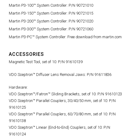
Martin P3-100™ System Controller: P/N 90721010
Martin P3-150™ System Controller: P/N 90721015
Martin P3-200™ System Controller: P/N 90721020
Martin P3-300™ System Controller: P/N 90721060
Martin P3-PC™ System Controller: Free download from martin.com
ACCESSORIES
Magnetic Test Tool, set of 10: P/N 91610139
VDO Sceptron™ Diffuser Lens Removal Jaws: P/N 91611836
Hardware:
VDO Sceptron™/Fatron™ Sliding Brackets, set of 10: P/N 91610123
VDO Sceptron™ Parallel Couplers, 30/40/50 mm, set of 10: P/N
91610125
VDO Sceptron™ Parallel Couplers, 60/70/80 mm, set of 10: P/N
91610138
VDO Sceptron™ Linear (End-to-End) Couplers, set of 10: P/N
91610124