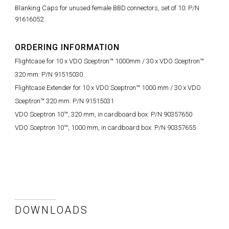
Blanking Caps for unused female BBD connectors, set of 10: P/N
91616052
ORDERING INFORMATION
Flightcase for 10 x VDO Sceptron™ 1000mm / 30 x VDO Sceptron™
320 mm: P/N 91515030
Flightcase Extender for 10 x VDO Sceptron™ 1000 mm / 30 x VDO
Sceptron™ 320 mm: P/N 91515031
VDO Sceptron 10™, 320 mm, in cardboard box: P/N 90357650
VDO Sceptron 10™, 1000 mm, in cardboard box: P/N 90357655
DOWNLOADS