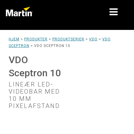
MARKEDER
HJEM
>
PRODUKTER
>
PRODUKTSERIER
>
VDO
>
VDO
SCEPTRON
>
VDO SCEPTRON 10
PRODUKTTYPER
VDO
PRODUKTSERIER
Sceptron 10
NYHEDER
LINEÆR LED-
OM OS
VIDEOBAR MED
10 MM
LÆRING
PIXELAFSTAND
SUPPORT